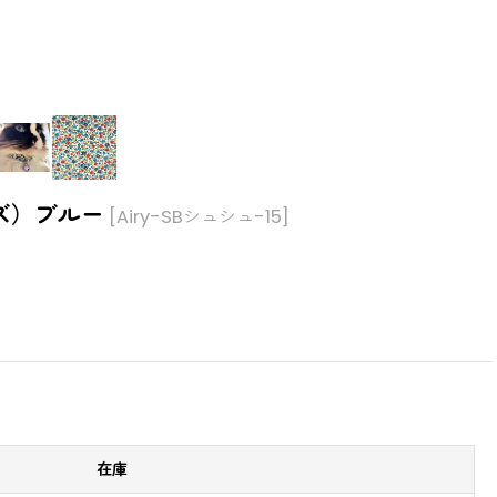
ーズ）ブルー
[
Airy-SBシュシュ-15
]
在庫