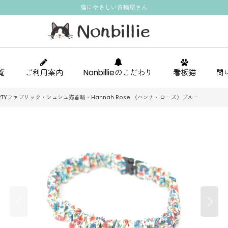
猫にやさしい首輪屋さん
覧
ご利用案内
Nonbillieのこだわり
看板猫
問
RTYファブリック・シュシュ猫首輪・Hannah Rose （ハンナ・ローズ）ブルー