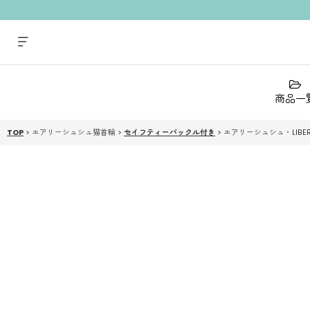
商品一
TOP
>
エアリーシュシュ猫首輪
>
セイフティーバックル付き
>
エアリーシュシュ・LIBE