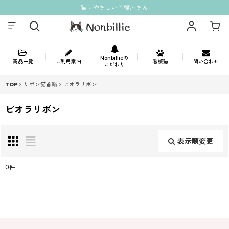
猫にやさしい首輪屋さん
Nonbillieの
商品一覧
ご利用案内
看板猫
問い合わせ
こだわり
TOP
>
リボン猫首輪
>
ビオラリボン
ビオラリボン
表示順変更
閉じる
0
件
表示数
:
並び順
: