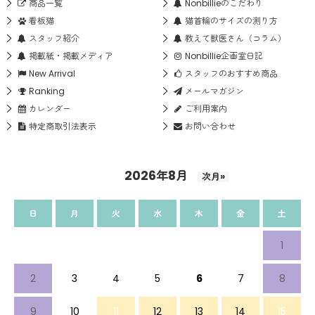
商品一覧
Nonbillieのこだわり
看板猫
猫首輪のサイズの測り方
スタッフ紹介
教えて獣医さん（コラム）
掲載紙・掲載メディア
Nonbillie企画室日記
New Arrival
スタッフのおすすめ商品
Ranking
メールマガジン
カレンダー
ご利用案内
特定商取引法表示
お問い合わせ
2026年8月
次月»
日
月
火
水
木
金
土
1
2
3
4
5
6
7
8
9
10
11
12
13
14
15