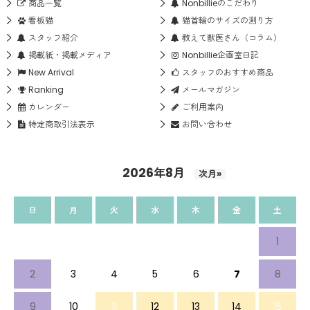
商品一覧
Nonbillieのこだわり
看板猫
猫首輪のサイズの測り方
スタッフ紹介
教えて獣医さん（コラム）
掲載紙・掲載メディア
Nonbillie企画室日記
New Arrival
スタッフのおすすめ商品
Ranking
メールマガジン
カレンダー
ご利用案内
特定商取引法表示
お問い合わせ
2026年8月
次月»
日
月
火
水
木
金
土
1
2
3
4
5
6
7
8
9
10
11
12
13
14
15