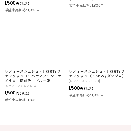
1,500
円
(税込)
希望小売価格
:
1,800
円
希望小売価格
:
1,800
円
レディースシュシュ・LIBERTYフ
レディースシュシュ・LIBERTYフ
ァブリック（リバティプリントテ
ァブリック（D'Anjo /ダンジョ）
イタム：復刻色）ブルー系
[
レディースシュシュ-1
]
[
レディースシュシュ-3
]
1,500
円
(税込)
1,500
円
(税込)
希望小売価格
:
1,800
円
希望小売価格
:
1,800
円