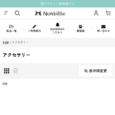
猫にやさしい首輪屋さん
Nonbillieの
商品一覧
ご利用案内
看板猫
問い合わせ
こだわり
TOP
>
アクセサリー
アクセサリー
表示順変更
閉じる
6
件
表示数
:
並び順
: