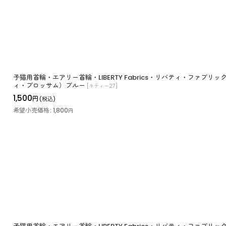
子猫用首輪・エアリー首輪・LIBERTY Fabrics・リバティ・ファブリックス
ィ・ブロッサム）ブルー
[
キティー27
]
1,500
円
(税込)
希望小売価格
:
1,800
円