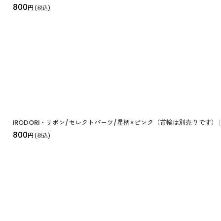
800
円
(税込)
IRODORI・リボン/セレクトパーツ/星柄×ピンク（首輪は別売りです）
[
800
円
(税込)