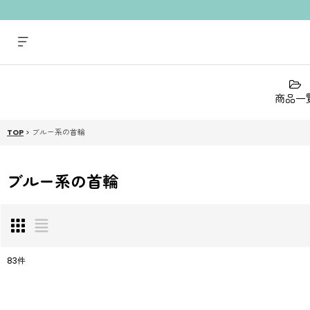
商品一
TOP
>
ブルー系の首輪
ブルー系の首輪
83
件
表示数
: