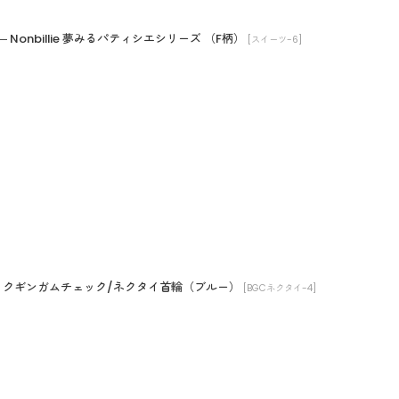
onbillie 夢みるパティシエシリーズ （F柄）
[
スイーツ-6
]
/ベーシックギンガムチェック/ネクタイ首輪（ブルー）
[
BGCネクタイ-4
]