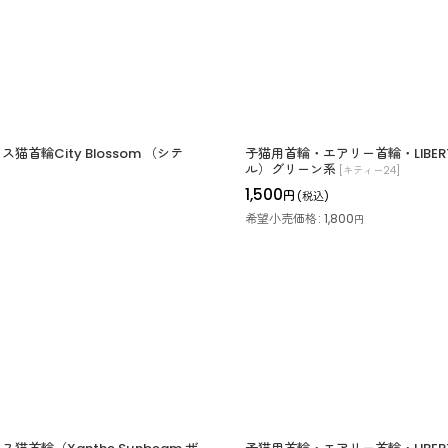
猫首輪City Blossom （シテ
子猫用首輪・エアリー首輪・LIBER
ル）グリーン系
[
キティー24
]
1,500
円
(税込)
希望小売価格
:
1,800
円