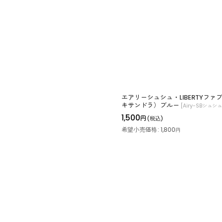
絞り込む
エアリーシュシュ・LIBERTYファ
キサンドラ）ブルー
[
Airy-SBシュシュ
1,500
円
(税込)
希望小売価格
:
1,800
円