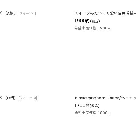
ズ （A柄）
スイーツみたいに可愛い猫用首輪 ― N
[
スイーツ-1
]
1,900
円
(税込)
希望小売価格
:
1,900
円
ズ （D柄）
Ｂasic gingham Check
[
スイーツ-4
]
1,700
円
(税込)
希望小売価格
:
1,800
円