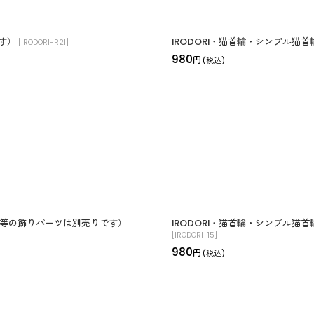
す）
IRODORI・猫首輪・シンプル
[
IRODORI-R21
]
980
円
(税込)
ボン等の飾りパーツは別売りです）
IRODORI・猫首輪・シンプル
[
IRODORI-15
]
980
円
(税込)