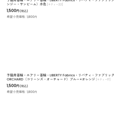
子猫用首輪・エアリー首輪・LIBERTY Fabrics・リバティ・ファブリックス
ンジー・サンビーム）水色
[
キティー22
]
1,500
円
(税込)
希望小売価格
:
1,800
円
子猫用首輪・エアリー首輪・LIBERTY Fabrics・リバティ・ファブリック
ORCHARD（コリーンズ・オーチャード）ブルー×オレンジ
[
キティー17
]
1,500
円
(税込)
希望小売価格
:
1,800
円