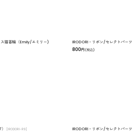
ス猫首輪（Emily/エミリー)
IRODORI・リボン/セレクトパ
800
円
(税込)
す）
IRODORI・リボン/セレクトパ
[
IRODORI-R9
]