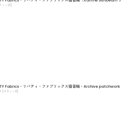
Y Fabrics・リバティ・ファブリックス猫首輪（Xanthe Sunbeam ザ
ティー21
]
 Fabrics・リバティ・ファブリックス猫首輪・Archive patchwork
ー
[
キティー11
]