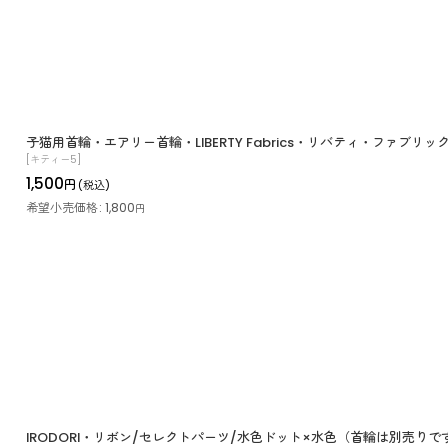
子猫用首輪・エアリー首輪・LIBERTY Fabrics・リバティ・ファブリック
[
キティー5
]
1,500
円
(税込)
希望小売価格
:
1,800
円
IRODORI・リボン/セレクトパーツ/水色ドット×水色（首輪は別売りで