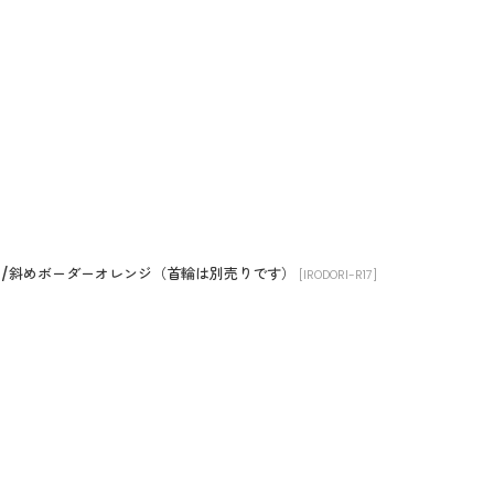
ーツ/斜めボーダーオレンジ（首輪は別売りです）
[
IRODORI-R17
]