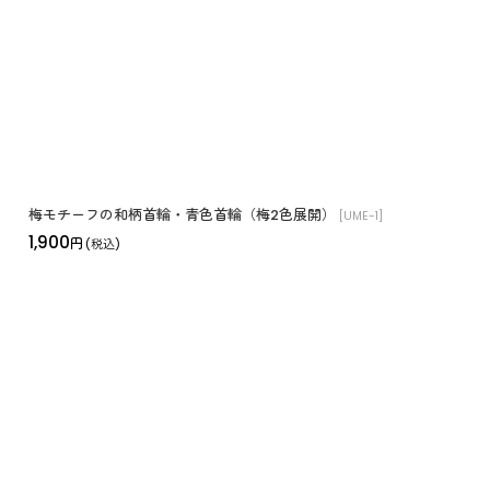
並び順
:
梅モチーフの和柄首輪・青色首輪（梅2色展開）
[
UME-1
]
1,900
円
(税込)