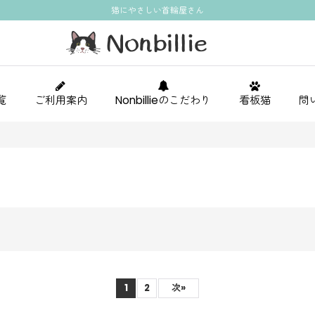
猫にやさしい首輪屋さん
覧
ご利用案内
Nonbillieのこだわり
看板猫
問
1
2
次
»