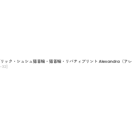
ブリック・シュシュ猫首輪・猫首輪・リバティプリント Alexandra（アレ
-32
]