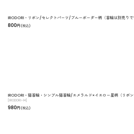
IRODORI・リボン/セレクトパーツ/ブルーボーダー柄（首輪は別売りで
800
円
(税込)
IRODORI・猫首輪・シンプル猫首輪/エメラルド×イエロー星柄（リ
[
IRODORI-14
]
980
円
(税込)