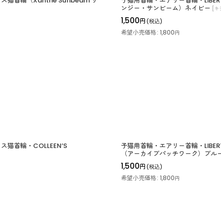
猫首輪（Xanthe Sunbeam ザ
子猫用首輪・エアリー首輪・LIBERT
ンジー・サンビーム）ネイビー
[
キ
1,500
円
(税込)
希望小売価格
:
1,800
円
ス猫首輪・COLLEEN’S
子猫用首輪・エアリー首輪・LIBERTY
（アーカイブパッチワーク）ブル
1,500
円
(税込)
希望小売価格
:
1,800
円