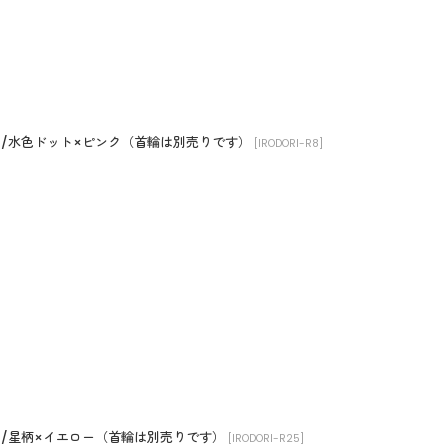
ーツ/水色ドット×ピンク（首輪は別売りです）
[
IRODORI-R8
]
ーツ/星柄×イエロー（首輪は別売りです）
[
IRODORI-R25
]