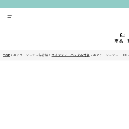
商品一
TOP
>
エアリーシュシュ猫首輪
>
セイフティーバックル付き
>
エアリーシュシュ・LIBE