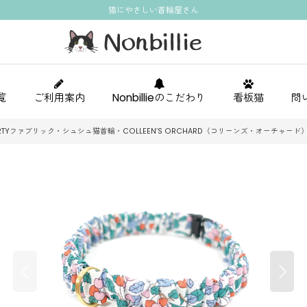
猫にやさしい首輪屋さん
覧
ご利用案内
Nonbillieのこだわり
看板猫
問
RTYファブリック・シュシュ猫首輪・COLLEEN’S ORCHARD（コリーンズ・オーチャー