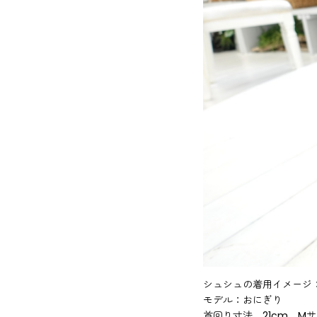
シュシュの着用イメージ
モデル：おにぎり
首回り寸法 21cm M