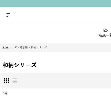
商品一
TOP
>
リボン猫首輪
>
和柄シリーズ
和柄シリーズ
0
件
表示数
: