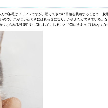
ゃんの被毛はフワフワですが、硬くてきつい首輪を装着することで、脱毛
と薄いので、気がついたときには真っ赤になり、かさぶたができている…
絞めつけられる可能性や、気にしていじることで口に挟まって取れなく