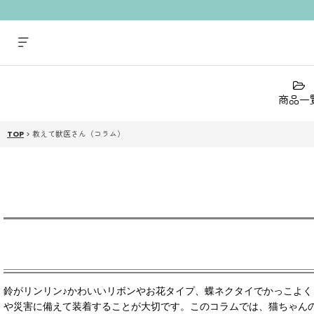
商品一
TOP
>
教えて獣医さん（コラム）
鈴がリンリン♪かわいいリボンやお花タイプ、蝶ネクタイでかっこよ
や災害に備えて装着することが大切です。このコラムでは、猫ちゃん