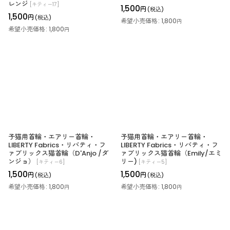
レンジ
[
キティー17
]
1,500
円
(税込)
1,500
円
(税込)
希望小売価格
:
1,800
円
希望小売価格
:
1,800
円
子猫用首輪・エアリー首輪・
子猫用首輪・エアリー首輪・
LIBERTY Fabrics・リバティ・フ
LIBERTY Fabrics・リバティ・フ
ァブリックス猫首輪（D'Anjo /ダ
ァブリックス猫首輪（Emily/エミ
ンジョ）
リー)
[
キティー6
]
[
キティー5
]
1,500
1,500
円
円
(税込)
(税込)
希望小売価格
:
1,800
希望小売価格
:
1,800
円
円