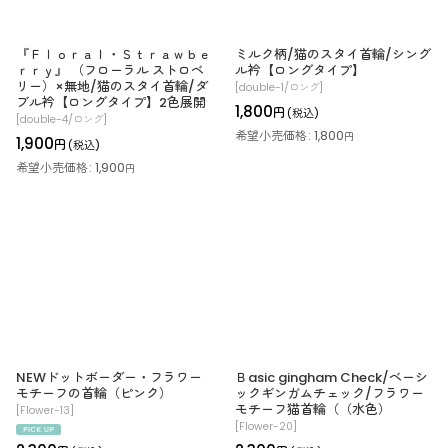
『Ｆｌｏｒａｌ・Ｓｔｒａｗｂｅ
ミルク柄/猫のスタイ首輪/シング
ｒｒｙ』 （フローラル ストロベ
ル衿【ロングタイプ】
リー）×無地/猫のスタイ首輪/ダ
[
double-1/ロング
]
ブル衿【ロングタイプ】2色展開
1,800
円
(税込)
[
double-4/ロング
]
希望小売価格
:
1,800
円
1,900
円
(税込)
希望小売価格
:
1,900
円
NEWドットボーダー・フラワー
Ｂasic gingham Check/ベーシ
モチーフの首輪（ピンク）
ックギンガムチェック/フラワー
モチーフ猫首輪（（水色）
[
Flower-13
]
[
Flower-20
]