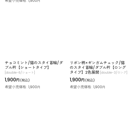
希望小売価格
:
1,900
円
チョコミント/猫のスタイ首輪/ダ
リボン柄×ギンガムチェック/猫
ブル衿【ショートタイプ】
のスタイ首輪/ダブル衿【ロング
タイプ】2色展開
[
double-6/ショート
]
[
double-3/ロング
]
1,900
1,900
円
円
(税込)
(税込)
希望小売価格
:
1,900
希望小売価格
:
1,900
円
円