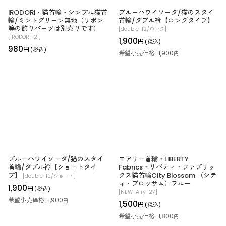
IRODORI・猫首輪・シンプル猫首
ブルーハワイソーダ/猫のスタイ
輪/ミントグリーン無地（リボン
首輪/ダブル衿【ロングタイプ】
等の飾りパーツは別売りです）
[
double-12/ロング
]
[
IRODORI-21
]
1,900
円
(税込)
980
円
(税込)
希望小売価格
:
1,900
円
ブルーハワイソーダ/猫のスタイ
エアリー首輪・LIBERTY
首輪/ダブル衿【ショートタイ
Fabrics・リバティ・ファブリッ
プ】
クス猫首輪City Blossom （シテ
[
double-12/ショート
]
ィ・ブロッサム）ブルー
1,900
円
(税込)
[
NEW-Airy-27
]
希望小売価格
:
1,900
円
1,500
円
(税込)
希望小売価格
:
1,800
円