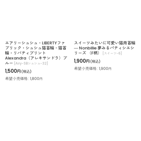
絞り込む
エアリーシュシュ・LIBERTYファ
スイーツみたいに可愛い猫用首輪
ブリック・シュシュ猫首輪・猫首
― Nonbillie 夢みるパティシエシ
輪・リバティプリント
リーズ （F柄）
[
スイーツ-6
]
Alexandra（アレキサンドラ）ブ
1,900
円
(税込)
ルー
[
Airy-SBシュシュ-32
]
希望小売価格
:
1,900
円
1,500
円
(税込)
希望小売価格
:
1,800
円