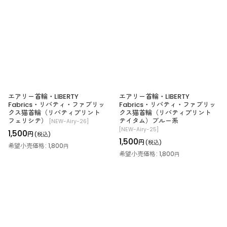
エアリー首輪・LIBERTY
エアリー首輪・LIBERTY
Fabrics・リバティ・ファブリッ
Fabrics・リバティ・ファブリッ
クス猫首輪（リバティプリント
クス猫首輪（リバティプリント
フェリシテ）
テイタム）ブルー系
[
NEW-Airy-26
]
[
NEW-Airy-25
]
1,500
円
(税込)
1,500
円
(税込)
希望小売価格
:
1,800
円
希望小売価格
:
1,800
円