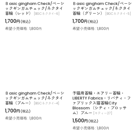
Ｂasic gingham Check/ベーシ
Ｂasic gingham Check/ベーシ
ックギンガムチェック/ネクタイ
ックギンガムチェック/ネクタイ
首輪（レッド）
首輪（グリーン）
[
BGCネクタイ-6
]
[
BGCネクタイ-5
]
1,700
1,700
円
円
(税込)
(税込)
希望小売価格
:
1,800
希望小売価格
:
1,800
円
円
Ｂasic gingham Check/ベーシ
子猫用首輪・エアリー首輪・
ックギンガムチェック/ネクタイ
LIBERTY Fabrics・リバティ・フ
首輪（ブルー）
ァブリックス猫首輪City
[
BGCネクタイ-4
]
Blossom （シティ・ブロッサ
1,700
円
(税込)
ム）ブルー
[
キティー27
]
希望小売価格
:
1,800
円
1,500
円
(税込)
希望小売価格
:
1,800
円