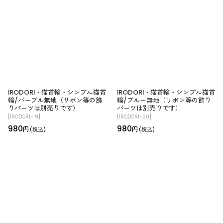
IRODORI・猫首輪・シンプル猫首
IRODORI・猫首輪・シンプル猫首
輪/パープル無地（リボン等の飾
輪/ブルー無地（リボン等の飾り
りパーツは別売りです）
パーツは別売りです）
[
IRODORI-19
]
[
IRODORI-20
]
980
980
円
円
(税込)
(税込)