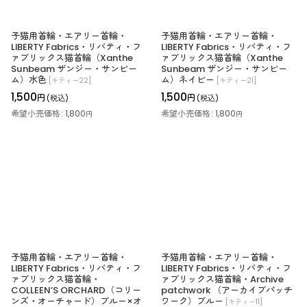
子猫用首輪・エアリー首輪・
子猫用首輪・エアリー首輪・
LIBERTY Fabrics・リバティ・フ
LIBERTY Fabrics・リバティ・フ
ァブリックス猫首輪（Xanthe
ァブリックス猫首輪（Xanthe
Sunbeam ザンジー・サンビー
Sunbeam ザンジー・サンビー
ム）水色
ム）ネイビー
[
キティー22
]
[
キティー21
]
1,500
1,500
円
円
(税込)
(税込)
希望小売価格
:
1,800
希望小売価格
:
1,800
円
円
子猫用首輪・エアリー首輪・
子猫用首輪・エアリー首輪・
LIBERTY Fabrics・リバティ・フ
LIBERTY Fabrics・リバティ・フ
ァブリックス猫首輪・
ァブリックス猫首輪・Archive
COLLEEN’S ORCHARD（コリー
patchwork （アーカイブパッチ
ンズ・オーチャード）ブルー×オ
ワーク）ブルー
[
キティー11
]