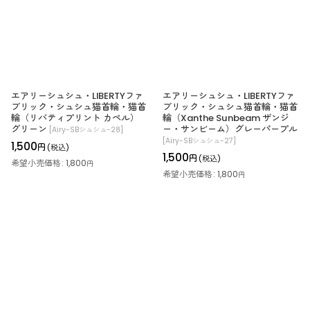
エアリーシュシュ・LIBERTYファ
エアリーシュシュ・LIBERTYファ
ブリック・シュシュ猫首輪・猫首
ブリック・シュシュ猫首輪・猫首
輪（リバティプリント カペル）
輪（Xanthe Sunbeam ザンジ
グリーン
ー・サンビーム）グレーパープル
[
Airy-SBシュシュ-28
]
[
Airy-SBシュシュ-27
]
1,500
円
(税込)
1,500
円
(税込)
希望小売価格
:
1,800
円
希望小売価格
:
1,800
円