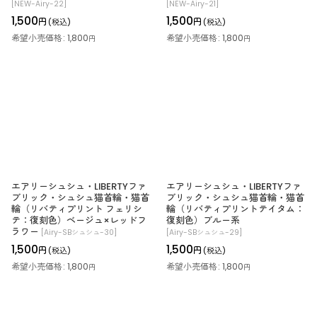
[
NEW-Airy-22
]
[
NEW-Airy-21
]
1,500
1,500
円
円
(税込)
(税込)
希望小売価格
:
1,800
希望小売価格
:
1,800
円
円
エアリーシュシュ・LIBERTYファ
エアリーシュシュ・LIBERTYファ
ブリック・シュシュ猫首輪・猫首
ブリック・シュシュ猫首輪・猫首
輪（リバティプリント フェリシ
輪（リバティプリントテイタム：
テ：復刻色）ベージュ×レッドフ
復刻色）ブルー系
ラワー
[
Airy-SBシュシュ-30
]
[
Airy-SBシュシュ-29
]
1,500
1,500
円
円
(税込)
(税込)
希望小売価格
:
1,800
希望小売価格
:
1,800
円
円