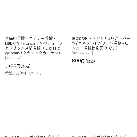
子猫用首輪・エアリー首輪・
IRODORI・リボン/セレクトパー
LIBERTY Fabrics・リバティ・フ
ツ/エメラルドグリーン星柄×ピ
ァブリックス猫首輪（Ｃlassic
ンク（首輪は別売りです）
garden /クラシックガーデン）
[
IRODORI-R3
]
[
キティー4
]
800
円
(税込)
1,500
円
(税込)
希望小売価格
:
1,800
円