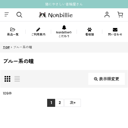
猫にやさしい首輪屋さん
Nonbillieの
商品一覧
ご利用案内
看板猫
問い合わせ
こだわり
TOP
>
ブルー系の瞳
ブルー系の瞳
表示順変更
閉じる
109
件
表示数
:
1
2
次
»
並び順
: