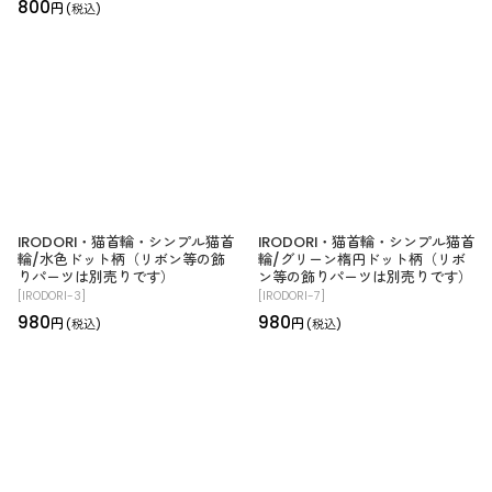
800
円
(税込)
IRODORI・猫首輪・シンプル猫首
IRODORI・猫首輪・シンプル猫首
輪/水色ドット柄（リボン等の飾
輪/グリーン楕円ドット柄（リボ
りパーツは別売りです）
ン等の飾りパーツは別売りです）
[
IRODORI-3
]
[
IRODORI-7
]
980
980
円
円
(税込)
(税込)