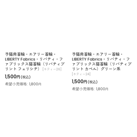
子猫用首輪・エアリー首輪・
子猫用首輪・エアリー首輪・
LIBERTY Fabrics・リバティ・フ
LIBERTY Fabrics・リバティ・フ
ァブリックス猫首輪（リバティプ
ァブリックス猫首輪（リバティプ
リント フェリシテ）
リント カペル）グリーン系
[
キティー26
]
[
キティー24
]
1,500
円
(税込)
1,500
円
(税込)
希望小売価格
:
1,800
円
希望小売価格
:
1,800
円