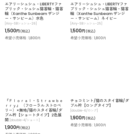
エアリーシュシュ・LIBERTYファ
エアリーシュシュ・LIBERTYファ
ブリック・シュシュ猫首輪・猫首
ブリック・シュシュ猫首輪・猫首
輪（Xanthe Sunbeam ザンジ
輪（Xanthe Sunbeam ザンジ
ー・サンビーム）水色
ー・サンビーム）ネイビー
[
Airy-SBシュシュ-26
]
[
Airy-SBシュシュ-25
]
1,500
1,500
円
円
(税込)
(税込)
希望小売価格
:
1,800
希望小売価格
:
1,800
円
円
『Ｆｌｏｒａｌ・Ｓｔｒａｗｂｅ
チョコミント/猫のスタイ首輪/ダ
ｒｒｙ』 （フローラル ストロベ
ブル衿【ロングタイプ】
リー）×無地/猫のスタイ首輪/ダ
[
double-6/ロング
]
ブル衿【ショートタイプ】2色展
1,900
円
(税込)
開
[
double-4/ショート
]
希望小売価格
:
1,900
円
1,900
円
(税込)