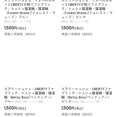
エアリーシュシュ「ミナペルホネ
エアリーシュシュ「ミナペルホネ
ンとLIBERTYが紡ぐファブリッ
ンとLIBERTYが紡ぐファブリッ
ク」シュシュ猫首輪・猫首輪
ク」シュシュ猫首輪・猫首輪
（Forest Wave /フォレスト・ウ
（Forest Wave /フォレスト・ウ
ェーブ ）ブルー
ェーブ ）ピンク
[
Airy-SBシュシュ-18
]
[
Airy-SBシュシュ-19
]
1,500
1,500
円
円
(税込)
(税込)
希望小売価格
:
1,800
希望小売価格
:
1,800
円
円
エアリーシュシュ・LIBERTYファ
エアリーシュシュ・LIBERTYファ
ブリック・シュシュ猫首輪・猫首
ブリック・シュシュ猫首輪・猫首
輪（Betsy Boo/ベッツィブー）
輪（Betsy Boo/ベッツィブー）
ブルー
ピンク
[
Airy-SBシュシュ-20
]
[
Airy-SBシュシュ-21
]
1,500
1,500
円
円
(税込)
(税込)
希望小売価格
:
1,800
希望小売価格
:
1,800
円
円