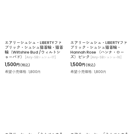
エアリーシュシュ・LIBERTYファ
エアリーシュシュ・LIBERTYファ
ブリック・シュシュ猫首輪・猫首
ブリック・シュシュ猫首輪・
輪（Wiltshire Bud /ウィルトシ
Hannah Rose （ハンナ・ロー
ャーバド）
ズ）ピンク
[
Airy-SBシュシュ-17
]
[
Airy-SBシュシュ-16
]
1,500
1,500
円
円
(税込)
(税込)
希望小売価格
:
1,800
希望小売価格
:
1,800
円
円