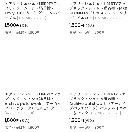
エアリーシュシュ・LIBERTYファ
エアリーシュシュ・LIBERTYファ
ブリック・シュシュ猫首輪・
ブリック・シュシュ猫首輪・MRS
Emily（エミリー）グリーン×パ
STONELEY（ミセス・ストーンリ
ープル
ー）イエロー
[
Airy-SBシュシュ-7
]
[
Airy-SBシュシュ-10
]
1,500
1,500
円
円
(税込)
(税込)
希望小売価格
:
1,800
希望小売価格
:
1,800
円
円
エアリーシュシュ・LIBERTYファ
エアリーシュシュ・LIBERTYファ
ブリック・シュシュ猫首輪・
ブリック・シュシュ猫首輪・
Archive patchwork （アーカイ
Archive patchwork （アーカイ
ブパッチワーク）モスピンク
ブパッチワーク）パステルイエロ
ー＆ピンク
[
Airy-SBシュシュ-8
]
[
Airy-SBシュシュ-23
]
1,500
1,500
円
円
(税込)
(税込)
希望小売価格
:
1,800
希望小売価格
:
1,800
円
円