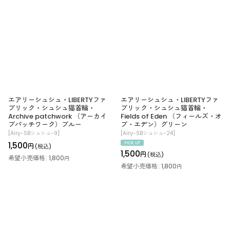
エアリーシュシュ・LIBERTYファ
エアリーシュシュ・LIBERTYファ
ブリック・シュシュ猫首輪・
ブリック・シュシュ猫首輪・
Archive patchwork （アーカイ
Fields of Eden （フィールズ・オ
ブパッチワーク）ブルー
ブ・エデン）グリーン
[
Airy-SBシュシュ-9
]
[
Airy-SBシュシュ-24
]
1,500
円
(税込)
1,500
円
(税込)
希望小売価格
:
1,800
円
希望小売価格
:
1,800
円