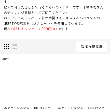
す！
軽くて付けたことを忘れるぐらいのエアリーです！！初めてさん
のチャレンジ首輪としてご使用ください✨
ロンドンにあるリバティ社が手掛けるテキスタイルブランドの
LIBERTYの綿素材（タナローン）を使用しています。
現在
お試しキャンペーン300円OFF
です！
表示順変更
閉じる
35
件
サブカテゴリ
:
表示数
:
並び順
:
エアリーシュシュ・LIBERTYファ
エアリーシュシュ・LIBERTYファ