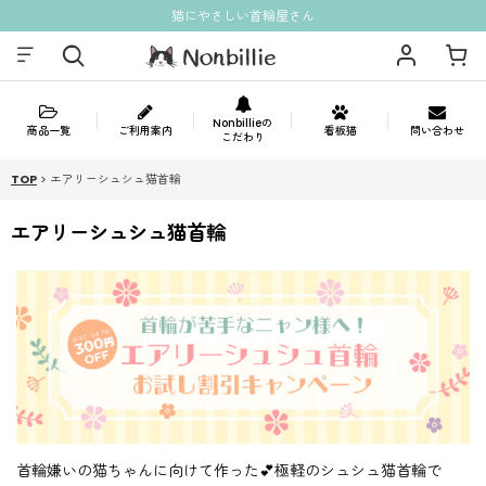
猫にやさしい首輪屋さん
Nonbillieの
商品一覧
ご利用案内
看板猫
問い合わせ
こだわり
TOP
>
エアリーシュシュ猫首輪
エアリーシュシュ猫首輪
首輪嫌いの猫ちゃんに向けて作った💕極軽のシュシュ猫首輪で