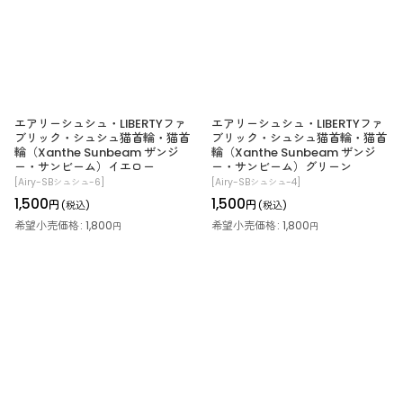
エアリーシュシュ・LIBERTYファ
エアリーシュシュ・LIBERTYファ
ブリック・シュシュ猫首輪・猫首
ブリック・シュシュ猫首輪・猫首
輪（Xanthe Sunbeam ザンジ
輪（Xanthe Sunbeam ザンジ
ー・サンビーム）イエロー
ー・サンビーム）グリーン
[
Airy-SBシュシュ-6
]
[
Airy-SBシュシュ-4
]
1,500
1,500
円
円
(税込)
(税込)
希望小売価格
:
1,800
希望小売価格
:
1,800
円
円