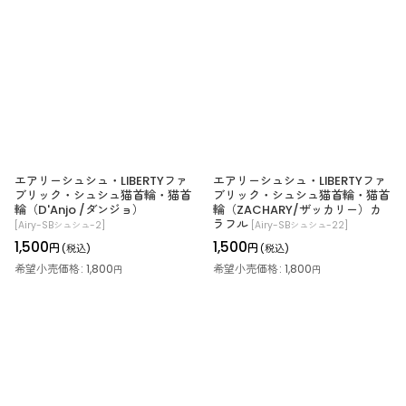
エアリーシュシュ・LIBERTYファ
エアリーシュシュ・LIBERTYファ
ブリック・シュシュ猫首輪・猫首
ブリック・シュシュ猫首輪・猫首
輪（D'Anjo /ダンジョ）
輪（ZACHARY/ザッカリー）カ
ラフル
[
Airy-SBシュシュ-2
]
[
Airy-SBシュシュ-22
]
1,500
1,500
円
円
(税込)
(税込)
希望小売価格
:
1,800
希望小売価格
:
1,800
円
円