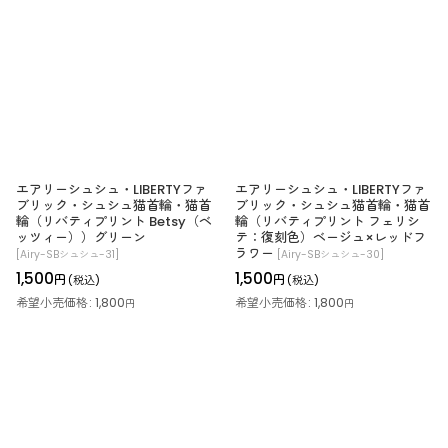
エアリーシュシュ・LIBERTYファ
エアリーシュシュ・LIBERTYファ
ブリック・シュシュ猫首輪・猫首
ブリック・シュシュ猫首輪・猫首
輪（リバティプリント Betsy（ベ
輪（リバティプリント フェリシ
ッツィー））グリーン
テ：復刻色）ベージュ×レッドフ
ラワー
[
Airy-SBシュシュ-31
]
[
Airy-SBシュシュ-30
]
1,500
1,500
円
円
(税込)
(税込)
希望小売価格
:
1,800
希望小売価格
:
1,800
円
円