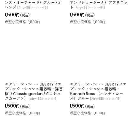
ンズ・オーチャード）ブルー×オ
アンドジョージーナ）アプリコッ
レンジ
ト
[
Airy-SBシュシュ-13
]
[
Airy-SBシュシュ-14
]
1,500
1,500
円
円
(税込)
(税込)
希望小売価格
:
1,800
希望小売価格
:
1,800
円
円
エアリーシュシュ・LIBERTYファ
エアリーシュシュ・LIBERTYファ
ブリック・シュシュ猫首輪・猫首
ブリック・シュシュ猫首輪・
輪（Ｃlassic garden /クラシッ
Hannah Rose （ハンナ・ロー
クガーデン）
ズ）ブルー
[
Airy-SBシュシュ-1
]
[
Airy-SBシュシュ-15
]
1,500
1,500
円
円
(税込)
(税込)
希望小売価格
:
1,800
希望小売価格
:
1,800
円
円