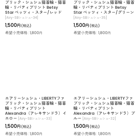
ブリック・シュシュ猫首輪・猫首
ブリック・シュシュ猫首輪・猫首
絞り込む
輪・リバティプリント Betsy
輪・リバティプリント Betsy
Star ベッツィ・スター/レッド
Star ベッツィ・スター/グリーン
[
Airy-SBシュシュ-34
]
[
Airy-SBシュシュ-35
]
1,500
1,500
円
円
(税込)
(税込)
希望小売価格
:
1,800
希望小売価格
:
1,800
円
円
エアリーシュシュ・LIBERTYファ
エアリーシュシュ・LIBERTYファ
ブリック・シュシュ猫首輪・猫首
ブリック・シュシュ猫首輪・猫首
輪・リバティプリント
輪・リバティプリント
Alexandra（アレキサンドラ）イ
Alexandra（アレキサンドラ）ブ
エロー
ルー
[
Airy-SBシュシュ-33
]
[
Airy-SBシュシュ-32
]
1,500
1,500
円
円
(税込)
(税込)
希望小売価格
:
1,800
希望小売価格
:
1,800
円
円