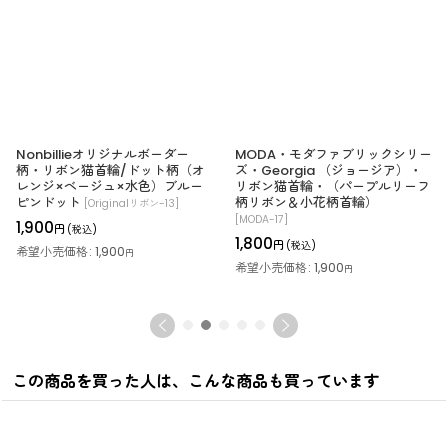
Nonbillieオリジナルボーダー
MODA・モダファブリックシリー
柄・リボン猫首輪/ドット柄（オ
ズ・Georgia （ジョージア）・
レンジ×ベージュ×水色）ブルー
リボン猫首輪・（パープルリーフ
ピンドット
柄リボン＆小花柄首輪）
[
Originalリボン-13
]
[
MODA-17
]
1,900
円
(税込)
1,800
円
(税込)
希望小売価格
:
1,900
円
希望小売価格
:
1,900
円
この商品を買った人は、こんな商品も買っています