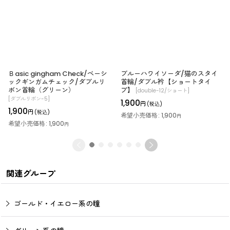
Ｂasic gingham Check/ベーシ
ブルーハワイソーダ/猫のスタイ
ックギンガムチェック/ダブルリ
首輪/ダブル衿【ショートタイ
ボン首輪（グリーン）
プ】
[
double-12/ショート
]
[
ダブルリボン-5
]
1,900
円
(税込)
1,900
円
(税込)
希望小売価格
:
1,900
円
希望小売価格
:
1,900
円
関連グループ
ゴールド・イエロー系の瞳