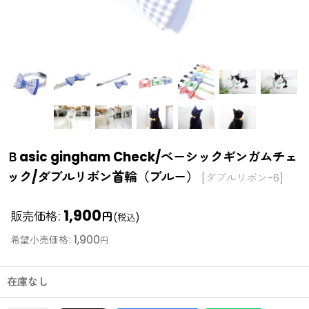
Ｂasic gingham Check/ベーシックギンガムチェ
ック/ダブルリボン首輪（ブルー）
[
ダブルリボン-6
]
1,900
販売価格
:
円
(税込)
1,900
希望小売価格
:
円
在庫なし