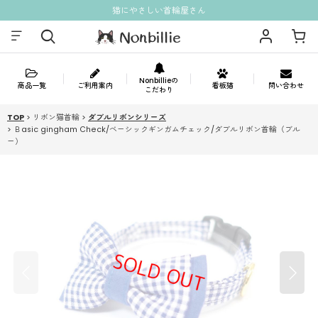
猫にやさしい首輪屋さん
Nonbillieの
商品一覧
ご利用案内
看板猫
問い合わせ
こだわり
TOP
>
リボン猫首輪
>
ダブルリボンシリーズ
>
Ｂasic gingham Check/ベーシックギンガムチェック/ダブルリボン首輪（ブル
ー）