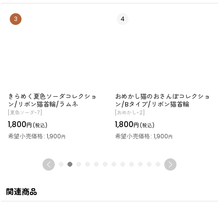
3
4
きらめく夏色ソーダコレクショ
おめかし猫のおさんぽコレクショ
ン/リボン猫首輪/ラムネ
ン/Bタイプ/リボン猫首輪
[
夏色ソーダ-7
]
[
おめかし-2
]
1,800
1,800
円
円
(税込)
(税込)
希望小売価格
:
1,900
希望小売価格
:
1,900
円
円
関連商品