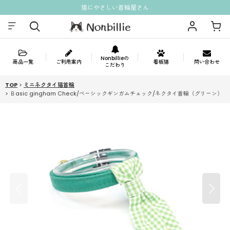
猫にやさしい首輪屋さん
Nonbillieの
商品一覧
ご利用案内
看板猫
問い合わせ
こだわり
TOP
>
ミニネクタイ猫首輪
>
Ｂasic gingham Check/ベーシックギンガムチェック/ネクタイ首輪（グリーン）