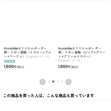
Nonbillieオリジナルボーダー
Nonbillieオリジナルボーダー
柄・リボン首輪（イエロー×ブル
柄・リボン首輪（ピンク×グリー
ー×ベージュ）
ン×クリームイエロー）
[
Originalリボン-3
]
[
Originalリボン-1
]
1,900
1,900
円
円
(税込)
(税込)
この商品を買った人は、こんな商品も買っています