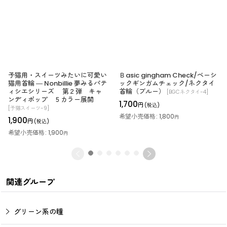
子猫用・スイーツみたいに可愛い
Ｂasic gingham Check/ベーシ
猫用首輪 ― Nonbillie 夢みるパテ
ックギンガムチェック/ネクタイ
ィシエシリーズ 第２弾 キャ
首輪（ブルー）
[
BGCネクタイ-4
]
ンディポップ ５カラー展開
1,700
円
(税込)
[
子猫スイーツ-9
]
希望小売価格
:
1,800
円
1,900
円
(税込)
希望小売価格
:
1,900
円
関連グループ
グリーン系の瞳