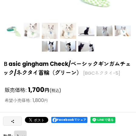
Ｂasic gingham Check/ベーシックギンガムチェ
ック/ネクタイ首輪（グリーン）
[
BGCネクタイ-5
]
1,700
販売価格
:
円
(税込)
1,800
希望小売価格
:
円
Facebookでシェア