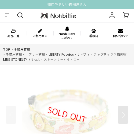
猫にやさしい首輪屋さん
Nonbillieの
商品一覧
ご利用案内
看板猫
問い合わせ
こだわり
TOP
>
子猫用首輪
>
子猫用首輪・エアリー首輪・LIBERTY Fabrics・リバティ・ファブリックス猫首輪・
MRS STONELEY（ミセス・ストーンリー）イエロー