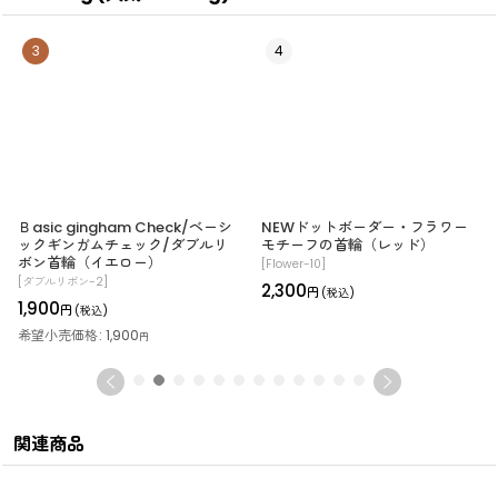
3
4
Ｂasic gingham Check/ベーシ
NEWドットボーダー・フラワー
ックギンガムチェック/ダブルリ
モチーフの首輪（レッド）
ボン首輪（イエロー）
[
Flower-10
]
[
ダブルリボン-2
]
2,300
円
(税込)
1,900
円
(税込)
希望小売価格
:
1,900
円
関連商品