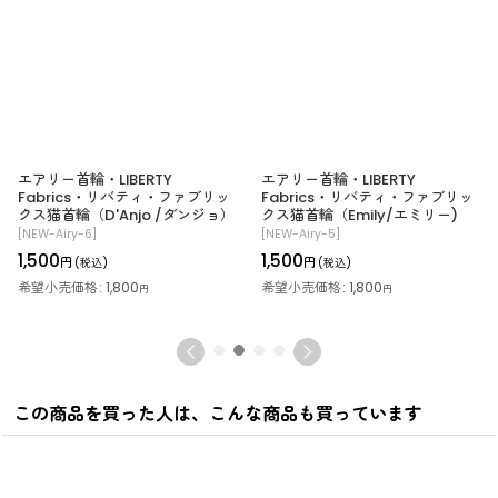
エアリー首輪・LIBERTY
エアリー首輪・LIBERTY
Fabrics・リバティ・ファブリッ
Fabrics・リバティ・ファブリッ
クス猫首輪（D'Anjo /ダンジョ）
クス猫首輪（Emily/エミリー)
[
NEW-Airy-6
]
[
NEW-Airy-5
]
1,500
1,500
円
円
(税込)
(税込)
希望小売価格
:
1,800
希望小売価格
:
1,800
円
円
この商品を買った人は、こんな商品も買っています