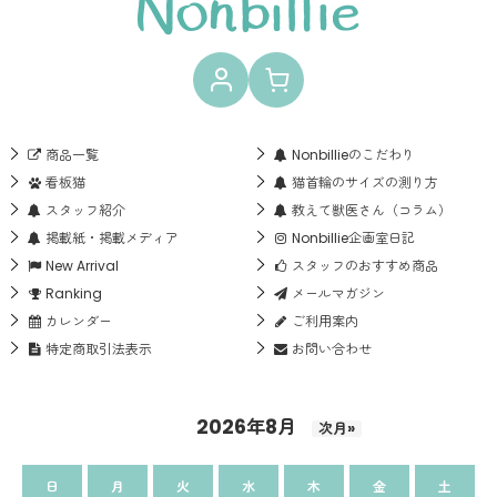
商品一覧
Nonbillieのこだわり
看板猫
猫首輪のサイズの測り方
スタッフ紹介
教えて獣医さん（コラム）
掲載紙・掲載メディア
Nonbillie企画室日記
New Arrival
スタッフのおすすめ商品
Ranking
メールマガジン
カレンダー
ご利用案内
特定商取引法表示
お問い合わせ
2026年8月
次月»
日
月
火
水
木
金
土