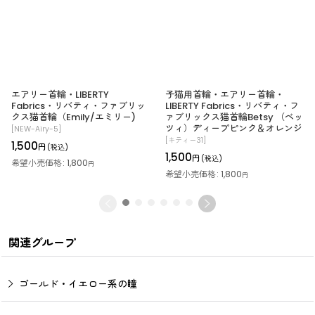
エアリー首輪・LIBERTY
子猫用首輪・エアリー首輪・
Fabrics・リバティ・ファブリッ
LIBERTY Fabrics・リバティ・フ
クス猫首輪（Emily/エミリー)
ァブリックス猫首輪Betsy （ベッ
ツィ）ディープピンク＆オレンジ
[
NEW-Airy-5
]
[
キティー31
]
1,500
円
(税込)
1,500
円
(税込)
希望小売価格
:
1,800
円
希望小売価格
:
1,800
円
関連グループ
ゴールド・イエロー系の瞳