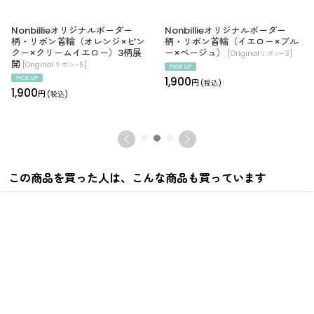
Nonbillieオリジナルボーダー
Nonbillieオリジナルボーダー
柄・リボン首輪（オレンジ×ピン
柄・リボン首輪（イエロー×ブル
クー×クリームイエロー）3柄展
ー×ベージュ）
[
Originalリボン-3
]
開
[
Originalリボン-5
]
1,900
円
(税込)
1,900
円
(税込)
この商品を買った人は、こんな商品も買っています