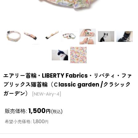
エアリー首輪・LIBERTY Fabrics・リバティ・ファ
ブリックス猫首輪（Ｃlassic garden /クラシック
ガーデン）
[
NEW-Airy-4
]
1,500
販売価格
:
円
(税込)
1,800
希望小売価格
:
円