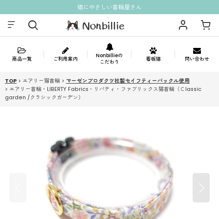
猫にやさしい首輪屋さん
Nonbillieの
商品一覧
ご利用案内
看板猫
問い合わせ
こだわり
TOP
>
エアリー猫首輪
>
マーゼンプロダクツ社製セイフティーバックル使用
>
エアリー首輪・LIBERTY Fabrics・リバティ・ファブリックス猫首輪（Ｃlassic
garden /クラシックガーデン）