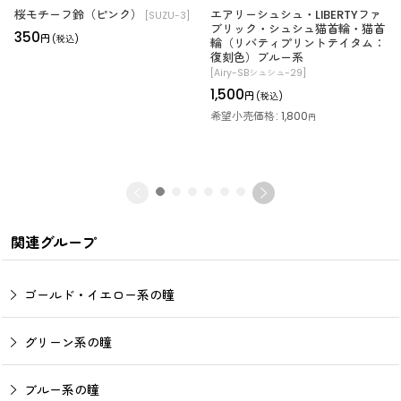
桜モチーフ鈴（ピンク）
エアリーシュシュ・LIBERTYファ
[
SUZU-3
]
ブリック・シュシュ猫首輪・猫首
350
円
(税込)
輪（リバティプリントテイタム：
復刻色）ブルー系
[
Airy-SBシュシュ-29
]
1,500
円
(税込)
希望小売価格
:
1,800
円
関連グループ
ゴールド・イエロー系の瞳
グリーン系の瞳
ブルー系の瞳