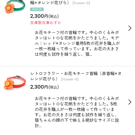
輪×オレンジ花びら）
[
Flower-9
]
2,300
円
(税込)
在庫数在庫わずか
お花モチーフ付の首輪です。中心のくるみボ
タンはレトロな花柄をかたどりました。モデ
ル：レッド×オレンジ着用5枚の花弁を職人が
一枚一枚縫って作っています。お花の大きさ
は何度も試作を繰り返し、猫…
レトロフラワー・お花モチーフ首輪（赤首輪×オ
レンジ花びら）
[
Flower-8
]
2,300
円
(税込)
お花モチーフ付の首輪です。中心のくるみボ
タンはレトロな花柄をかたどりました。5枚
の花弁を職人が一枚一枚縫って作っていま
す。お花の大きさは何度も試作を繰り返し、
猫ちゃんの顔の下で映える絶妙なサイズに設
計…