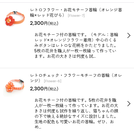
レトロフラワー・お花モチーフ首輪（オレンジ首
輪×レッド花びら）
[
Flower-7
]
2,300
円
(税込)
お花モチーフ付の首輪です。（モデル：首輪
レッド×オレンジフラワー着用）中心のくる
みボタンはレトロな花柄をかたどりました。
5枚の花弁を職人が一枚一枚縫って作ってい
ます。お花の大きさは何度も試…
レトロチェック・フラワーモチーフの首輪（オレ
ンジ）
[
Flower-6
]
2,300
円
(税込)
お花モチーフ付の首輪です。5枚の花弁を職
人が一枚一枚縫って作っています。お花の大
きさは何度も試作を繰り返し、猫ちゃんの顔
の下で映える絶妙なサイズに設計しました。
生地の配色も可愛いお花の首輪。ぜひ、お
め…