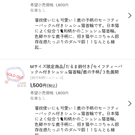
希望小売価格
:
1,800
円
在庫なし
普段使いにも可愛い！鹿の子柄のセーフティ
ーバックル付きシュシュ猫首輪です。日本猫
によく似合う🐈和柄かのこシュシュ猫首輪。
色鮮やかな鹿子柄に、招き猫やニコちゃん鈴
存在感たっぷりのダルマ鈴！！なんとも縁
起…
Mサイズ限定商品/だるま鈴付き/セイフティーバ
ックル付きシュシュ猫首輪/鹿の子柄/３色展開
[
鈴付和柄シュシュ-3
]
1,500
円
(税込)
希望小売価格
:
1,800
円
在庫なし
普段使いにも可愛い！鹿の子柄のセーフティ
ーバックル付きシュシュ猫首輪です。日本猫
によく似合う🐈和柄かのこシュシュ猫首輪。
色鮮やかな鹿子柄に、招き猫やニコちゃん鈴
存在感たっぷりのダルマ鈴！！なんとも縁