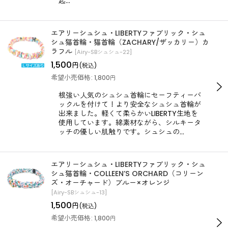
起…
エアリーシュシュ・LIBERTYファブリック・シュ
シュ猫首輪・猫首輪（ZACHARY/ザッカリー）カ
ラフル
[
Airy-SBシュシュ-22
]
1,500
円
(税込)
希望小売価格
:
1,800
円
根強い人気のシュシュ首輪にセーフティーバ
ックルを付けて！より安全なシュシュ首輪が
出来ました。軽くて柔らかいLIBERTY生地を
使用しています。綿素材ながら、シルキータ
ッチの優しい肌触りです。シュシュの…
エアリーシュシュ・LIBERTYファブリック・シュ
シュ猫首輪・COLLEEN’S ORCHARD（コリーン
ズ・オーチャード）ブルー×オレンジ
[
Airy-SBシュシュ-13
]
1,500
円
(税込)
希望小売価格
:
1,800
円