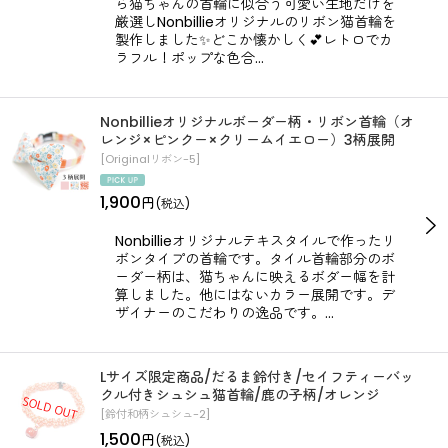
ら猫ちゃんの首輪に似合う可愛い生地だけを
厳選しNonbillieオリジナルのリボン猫首輪を
製作しました✨どこか懐かしく💕レトロでカ
ラフル！ポップな色合…
Nonbillieオリジナルボーダー柄・リボン首輪（オ
レンジ×ピンクー×クリームイエロー）3柄展開
[
Originalリボン-5
]
1,900
円
(税込)
Nonbillieオリジナルテキスタイルで作ったリ
ボンタイプの首輪です。タイル首輪部分のボ
ーダー柄は、猫ちゃんに映えるボダー幅を計
算しました。他にはないカラー展開です。デ
ザイナーのこだわりの逸品です。…
Lサイズ限定商品/だるま鈴付き/セイフティーバッ
クル付きシュシュ猫首輪/鹿の子柄/オレンジ
[
鈴付和柄シュシュ-2
]
1,500
円
(税込)