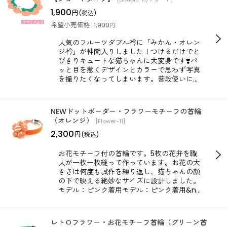
1,900
円
(税込)
希望小売価格
:
1,900
円
人気のフルーツダブル衿に「みかん・オレン
ジ衿」が仲間入りしました！つけるだけでと
びきりキュートな猫ちゃんに大変身です❣️パ
ッと目を惹くデザインとカラーで思わず写真
を撮りたくなってしまいます。普段使いに…
NEWドットボーダー・フラワーモチーフの首輪
（オレンジ）
[
Flower-11
]
2,300
円
(税込)
お花モチーフ付の首輪です。5枚の花弁を職
人が一枚一枚縫って作っています。お花の大
きさは何度も試作を繰り返し、猫ちゃんの顔
の下で映える絶妙なサイズに設計しました。
モデル：ピンク着用モデル：ピンク着用&n…
レトロフラワー・お花モチーフ首輪（グリーン首