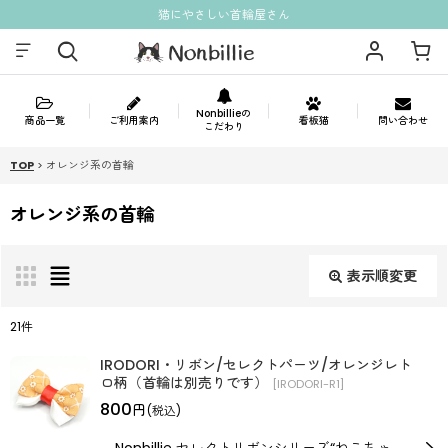
猫にやさしい首輪屋さん
Nonbillieの
商品一覧
ご利用案内
看板猫
問い合わせ
こだわり
TOP
>
オレンジ系の首輪
オレンジ系の首輪
表示順変更
閉じる
21
件
表示数
:
IRODORI・リボン/セレクトパーツ/オレンジレト
ロ柄（首輪は別売りです）
[
IRODORI-R1
]
800
円
(税込)
並び順
: