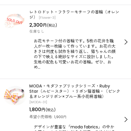
レトロドット・フラワーモチーフの首輪（オレン
ジ）
[
Flower-3
]
2,300
円
(税込)
在庫なし
お花モチーフ付の首輪です。5枚の花弁を職
人が一枚一枚縫って作っています。お花の大
きさは何度も試作を繰り返し、猫ちゃんの顔
の下で映える絶妙なサイズに設計しました。
生地の配色も可愛いお花の首輪。ぜひ、お
め…
MODA・モダファブリックシリーズ・Ruby
Star（ルビースター）・リボン猫首輪・（ピンク
＆オレンジリボン×ブルー系小花柄首輪）
[
MODA-31
]
1,800
円
(税込)
希望小売価格
:
1,900
円
デザインが豊富な「moda fabrics」の中か