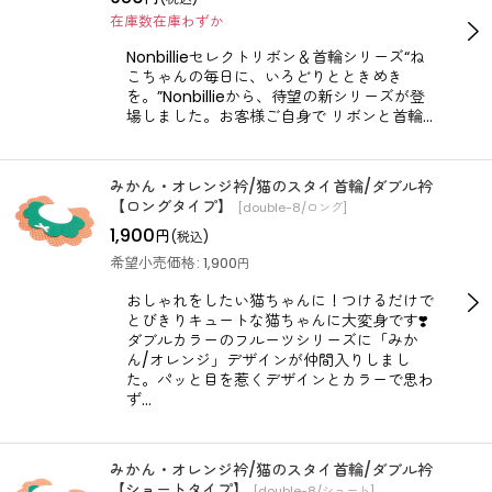
在庫数在庫わずか
Nonbillieセレクトリボン＆首輪シリーズ“ね
こちゃんの毎日に、いろどりとときめき
を。”Nonbillieから、待望の新シリーズが登
場しました。お客様ご自身で リボンと首輪…
みかん・オレンジ衿/猫のスタイ首輪/ダブル衿
【ロングタイプ】
[
double-8/ロング
]
1,900
円
(税込)
希望小売価格
:
1,900
円
おしゃれをしたい猫ちゃんに！つけるだけで
とびきりキュートな猫ちゃんに大変身です❣️
ダブルカラーのフルーツシリーズに「みか
ん/オレンジ」デザインが仲間入りしまし
た。パッと目を惹くデザインとカラーで思わ
ず…
みかん・オレンジ衿/猫のスタイ首輪/ダブル衿
【ショートタイプ】
[
double-8/ショート
]