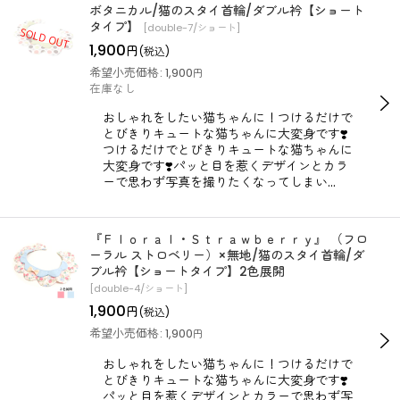
ボタニカル/猫のスタイ首輪/ダブル衿【ショート
タイプ】
[
double-7/ショート
]
1,900
円
(税込)
希望小売価格
:
1,900
円
在庫なし
おしゃれをしたい猫ちゃんに！つけるだけで
とびきりキュートな猫ちゃんに大変身です❣️
つけるだけでとびきりキュートな猫ちゃんに
大変身です❣️パッと目を惹くデザインとカラ
ーで思わず写真を撮りたくなってしまい…
『Ｆｌｏｒａｌ・Ｓｔｒａｗｂｅｒｒｙ』 （フロ
ーラル ストロベリー）×無地/猫のスタイ首輪/ダ
ブル衿【ショートタイプ】2色展開
[
double-4/ショート
]
1,900
円
(税込)
希望小売価格
:
1,900
円
おしゃれをしたい猫ちゃんに！つけるだけで
とびきりキュートな猫ちゃんに大変身です❣️
パッと目を惹くデザインとカラーで思わず写