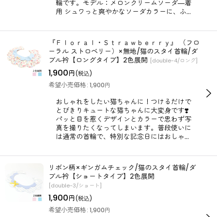
輪です。モデル：メロンクリームソーダ―着
用 シュワっと爽やかなソーダカラーに、ふ…
『Ｆｌｏｒａｌ・Ｓｔｒａｗｂｅｒｒｙ』 （フロ
ーラル ストロベリー）×無地/猫のスタイ首輪/ダ
ブル衿【ロングタイプ】2色展開
[
double-4/ロング
]
1,900
円
(税込)
希望小売価格
:
1,900
円
おしゃれをしたい猫ちゃんに！つけるだけで
とびきりキュートな猫ちゃんに大変身です❣️
パッと目を惹くデザインとカラーで思わず写
真を撮りたくなってしまいます。普段使いに
は通常の首輪で、特別な記念日にはおしゃ…
リボン柄×ギンガムチェック/猫のスタイ首輪/ダ
ブル衿【ショートタイプ】2色展開
[
double-3/ショート
]
1,900
円
(税込)
希望小売価格
:
1,900
円