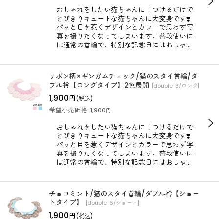
おしゃれをしたい猫ちゃんに！つけるだけで
とびきりキュートな猫ちゃんに大変身です❣️
パッと目を惹くデザインとカラーで思わず写
真を撮りたくなってしまいます。普段使いに
は通常の首輪で、特別な記念日にはおしゃ…
リボン柄×ギンガムチェック/猫のスタイ首輪/ダ
ブル衿【ロングタイプ】2色展開
[
double-3/ロング
]
1,900
円
(税込)
希望小売価格
:
1,900
円
おしゃれをしたい猫ちゃんに！つけるだけで
とびきりキュートな猫ちゃんに大変身です❣️
パッと目を惹くデザインとカラーで思わず写
真を撮りたくなってしまいます。普段使いに
は通常の首輪で、特別な記念日にはおしゃ…
チョコミント/猫のスタイ首輪/ダブル衿【ショー
トタイプ】
[
double-6/ショート
]
1,900
円
(税込)