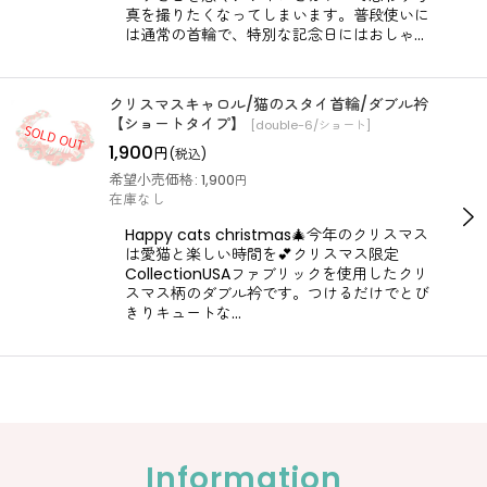
真を撮りたくなってしまいます。普段使いに
は通常の首輪で、特別な記念日にはおしゃ…
クリスマスキャロル/猫のスタイ首輪/ダブル衿
【ショートタイプ】
[
double-6/ショート
]
1,900
円
(税込)
希望小売価格
:
1,900
円
在庫なし
Happy cats christmas🎄今年のクリスマス
は愛猫と楽しい時間を💕クリスマス限定
CollectionUSAファブリックを使用したクリ
スマス柄のダブル衿です。つけるだけでとび
きりキュートな…
Information