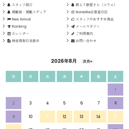
スタッフ紹介
教えて獣医さん（コラム）
掲載紙・掲載メディア
Nonbillie企画室日記
New Arrival
スタッフのおすすめ商品
Ranking
メールマガジン
カレンダー
ご利用案内
特定商取引法表示
お問い合わせ
2026年8月
次月»
日
月
火
水
木
金
土
1
2
3
4
5
6
7
8
9
10
11
12
13
14
15