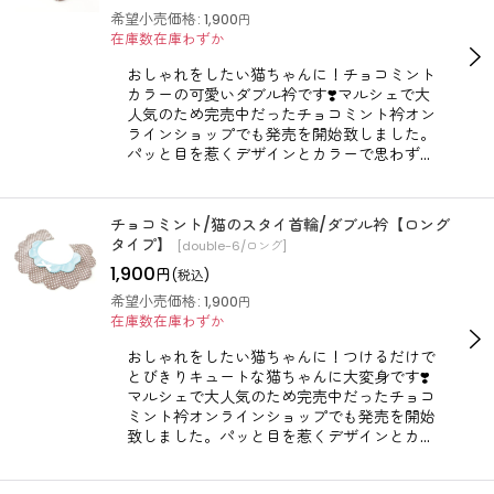
希望小売価格
:
1,900
円
在庫数在庫わずか
おしゃれをしたい猫ちゃんに！チョコミント
カラーの可愛いダブル衿です❣️マルシェで大
人気のため完売中だったチョコミント衿オン
ラインショップでも発売を開始致しました。
パッと目を惹くデザインとカラーで思わず…
チョコミント/猫のスタイ首輪/ダブル衿【ロング
タイプ】
[
double-6/ロング
]
1,900
円
(税込)
希望小売価格
:
1,900
円
在庫数在庫わずか
おしゃれをしたい猫ちゃんに！つけるだけで
とびきりキュートな猫ちゃんに大変身です❣️
マルシェで大人気のため完売中だったチョコ
ミント衿オンラインショップでも発売を開始
致しました。パッと目を惹くデザインとカ…