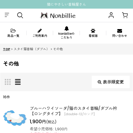
猫にやさしい首輪屋さん
Nonbillieの
商品一覧
ご利用案内
看板猫
問い合わせ
こだわり
TOP
>
スタイ猫首輪（ダブル）
>
その他
その他
表示順変更
閉じる
16
件
表示数
:
ブルーハワイソーダ/猫のスタイ首輪/ダブル衿
【ロングタイプ】
[
double-12/ロング
]
1,900
円
(税込)
並び順
:
希望小売価格
:
1,900
円