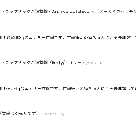
ティ・ファブリックス猫首輪・Archive patchwork （アーカイブパッ
最軽量3gのエアリー首輪です。首輪嫌いの猫ちゃんにこそ是非試して欲し
ティ・ファブリックス猫首輪（Emily/エミリー)
[
キティー5
]
僅か3gのエアリー首輪です。首輪嫌いの猫ちゃんにこそ是非試して欲しい
ク（首輪は別売りです）
[
IRODORI-R8
]