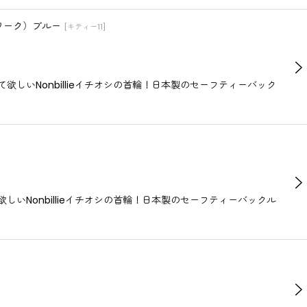
チワーク）ブルー
[
キティー11
]
いNonbillieイチオシの首輪！日本製のセーフティーバック
Nonbillieイチオシの首輪！日本製のセーフティーバックル