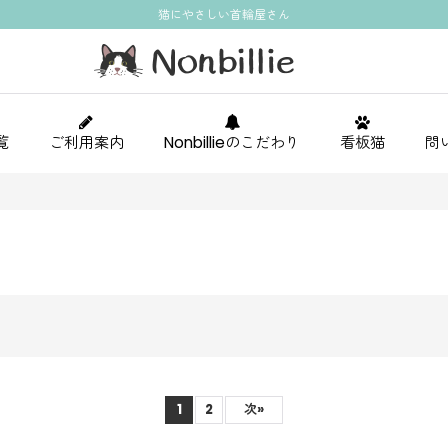
猫にやさしい首輪屋さん
覧
ご利用案内
Nonbillieのこだわり
看板猫
問
1
2
次
»