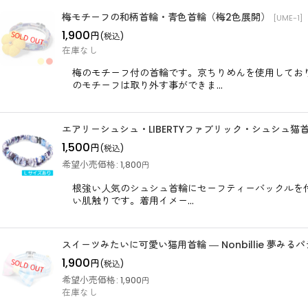
並び順
:
梅モチーフの和柄首輪・青色首輪（梅2色展開）
[
UME-1
]
1,900
円
(税込)
在庫なし
梅のモチーフ付の首輪です。京ちりめんを使用してお
のモチーフは取り外す事ができま…
エアリーシュシュ・LIBERTYファブリック・シュシュ猫
1,500
円
(税込)
希望小売価格
:
1,800
円
根強い人気のシュシュ首輪にセーフティーバックルを付
い肌触りです。着用イメー…
スイーツみたいに可愛い猫用首輪 ― Nonbillie 夢み
1,900
円
(税込)
希望小売価格
:
1,900
円
在庫なし