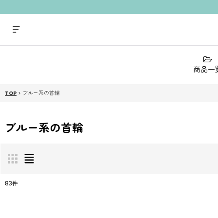
商品一
TOP
>
ブルー系の首輪
ブルー系の首輪
83
件
表示数
: