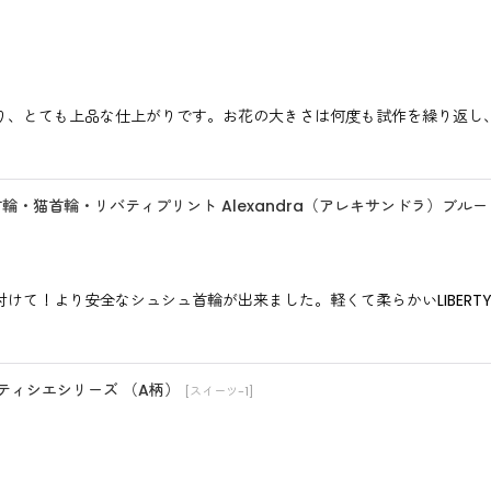
絞り込む
り、とても上品な仕上がりです。お花の大きさは何度も試作を繰り返し
首輪・猫首輪・リバティプリント Alexandra（アレキサンドラ）ブルー
けて！より安全なシュシュ首輪が出来ました。軽くて柔らかいLIBER
るパティシエシリーズ （A柄）
[
スイーツ-1
]