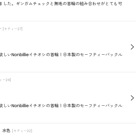
しました。ギンガムチェックと無地の首輪の組み合わせがとても可
ー
[
キティー27
]
Nonbillieイチオシの首輪！日本製のセーフティーバックル
ィー24
]
Nonbillieイチオシの首輪！日本製のセーフティーバックル
ム）水色
[
キティー22
]