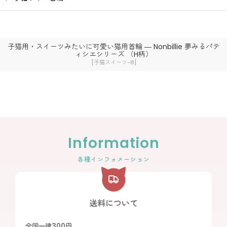
子猫用・スイーツみたいに可愛い猫用首輪 ― Nonbillie 夢みるパテ
ィシエシリーズ （H柄）
[
子猫スイーツ-8
]
Information
各種インフォメーション
送料について
全国一律300円