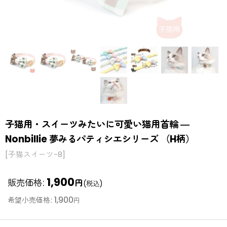
子猫用・スイーツみたいに可愛い猫用首輪 ―
Nonbillie 夢みるパティシエシリーズ （H柄）
[
子猫スイーツ-8
]
1,900
販売価格
:
円
(税込)
1,900
希望小売価格
:
円