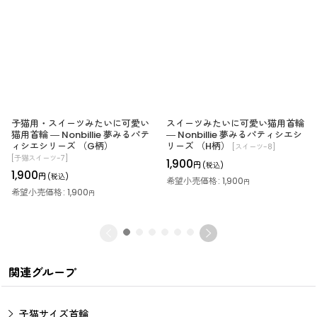
子猫用・スイーツみたいに可愛い
スイーツみたいに可愛い猫用首輪
猫用首輪 ― Nonbillie 夢みるパテ
― Nonbillie 夢みるパティシエシ
ィシエシリーズ （G柄）
リーズ （H柄）
[
スイーツ-8
]
[
子猫スイーツ-7
]
1,900
円
(税込)
1,900
円
(税込)
希望小売価格
:
1,900
円
希望小売価格
:
1,900
円
関連グループ
子猫サイズ首輪