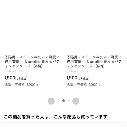
子猫用・スイーツみたいに可愛い
子猫用・スイーツみたいに可愛い
猫用首輪 ― Nonbillie 夢みるパテ
猫用首輪 ― Nonbillie 夢みるパテ
ィシエシリーズ （A柄）
ィシエシリーズ （B柄）
[
子猫スイーツ-1
]
[
子猫スイーツ-2
]
1,900
1,900
円
円
(税込)
(税込)
希望小売価格
:
1,900
希望小売価格
:
1,900
円
円
この商品を買った人は、こんな商品も買っています