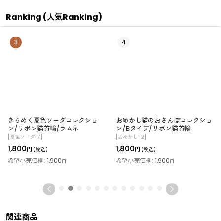
Ranking (人気Ranking)
3
4
きらめく夏色ソーダコレクショ
おめかし猫のおさんぽコレクショ
ン/リボン猫首輪/ラムネ
ン/Bタイプ/リボン猫首輪
[
夏色ソーダ-7
]
[
おめかし-2
]
1,800
1,800
円
円
(税込)
(税込)
希望小売価格
:
1,900
希望小売価格
:
1,900
円
円
関連商品