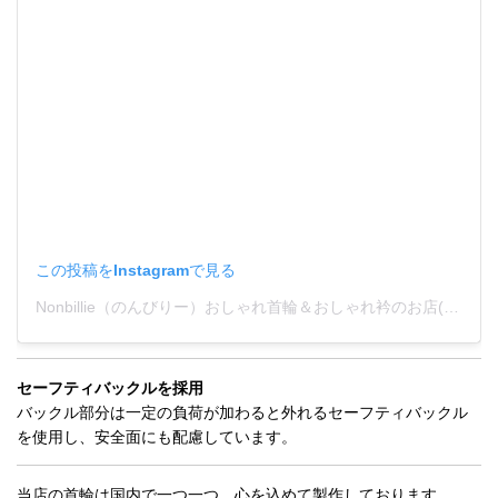
この投稿をInstagramで見る
Nonbillie（のんびりー）おしゃれ首輪＆おしゃれ衿のお店(@nonbillie.kubiwa)がシェアした投稿
セーフティバックルを採用
バックル部分は一定の負荷が加わると外れるセーフティバックル
を使用し、安全面にも配慮しています。
当店の首輪は国内で一つ一つ、心を込めて製作しております。