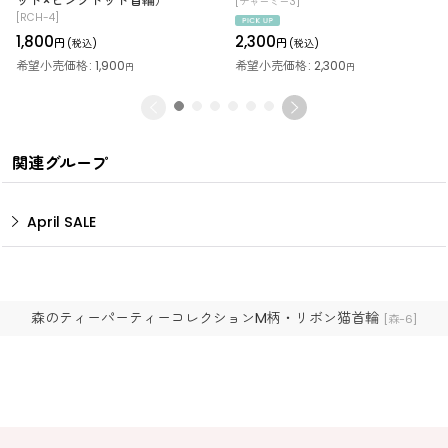
ット×ピンクドット首輪）
[
チャーミー3
]
[
RCH-4
]
1,800
2,300
円
円
(税込)
(税込)
希望小売価格
:
1,900
希望小売価格
:
2,300
円
円
関連グループ
April SALE
森のティーパーティーコレクションM柄・リボン猫首輪
[
森-6
]