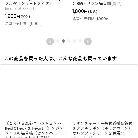
ブル衿【ショートタイプ】
ンB柄・リボン猫首輪
[
森-2
]
[
double-6/ショート
]
1,800
円
(税込)
1,900
円
(税込)
希望小売価格
:
1,900
円
希望小売価格
:
1,900
円
この商品を買った人は、こんな商品も買っています
《とろける恋心コレクション 〜
リボンチャーミー衿付首輪＆鈴付
Red Check & Heart〜》リボン
きダブルリボン（ポップコーン）
タイプの猫首輪（ピンクハートド
オレンジ・グリーン２色展開