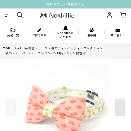
猫にやさしい首輪屋さん
Nonbillieの
商品一覧
ご利用案内
看板猫
問い合わせ
こだわり
TOP
>
Nonbillie物語シリーズ
>
森のティーパーティーコレクション
>
森のティーパーティーコレクションM柄・リボン猫首輪