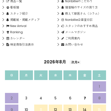
商品一覧
Nonbillieのこだわり
看板猫
猫首輪のサイズの測り方
スタッフ紹介
教えて獣医さん（コラム）
掲載紙・掲載メディア
Nonbillie企画室日記
New Arrival
スタッフのおすすめ商品
Ranking
メールマガジン
カレンダー
ご利用案内
特定商取引法表示
お問い合わせ
2026年8月
次月»
日
月
火
水
木
金
土
1
2
3
4
5
6
7
8
9
10
11
12
13
14
15