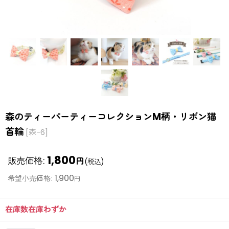
森のティーパーティーコレクションM柄・リボン猫
首輪
[
森-6
]
1,800
販売価格
:
円
(税込)
1,900
希望小売価格
:
円
在庫数在庫わずか