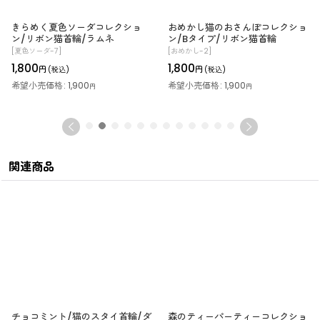
きらめく夏色ソーダコレクショ
おめかし猫のおさんぽコレクショ
ン/リボン猫首輪/ラムネ
ン/Bタイプ/リボン猫首輪
[
夏色ソーダ-7
]
[
おめかし-2
]
1,800
1,800
円
円
(税込)
(税込)
希望小売価格
:
1,900
希望小売価格
:
1,900
円
円
関連商品
チョコミント/猫のスタイ首輪/ダ
森のティーパーティーコレクショ