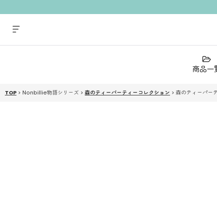
商品一
TOP
>
Nonbillie物語シリーズ
>
森のティーパーティーコレクション
>
森のティーパー