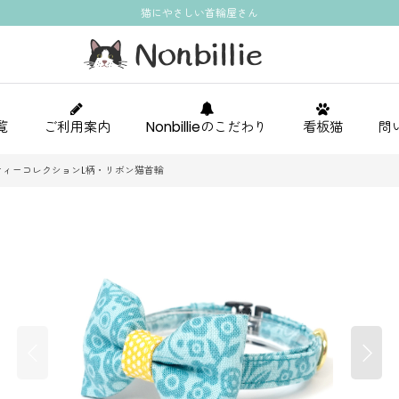
猫にやさしい首輪屋さん
覧
ご利用案内
Nonbillieのこだわり
看板猫
問
ティーコレクションL柄・リボン猫首輪