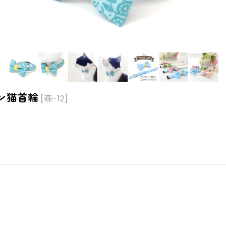
ン猫首輪
[
森-12
]