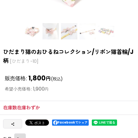
ひだまり猫のおひるねコレクション/リボン猫首輪/J
柄
[
ひだまり-10
]
1,800
販売価格
:
円
(税込)
1,900
希望小売価格
:
円
在庫数在庫わずか
Facebookでシェア