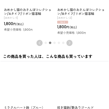
おめかし猫のおさんぽコレクショ
おめかし猫のおさんぽコレクショ
ン/Aタイプ/リボン猫首輪
ン/Bタイプ/リボン猫首輪
[
おめかし-1
]
[
おめかし-2
]
1,800
円
(税込)
1,800
円
(税込)
希望小売価格
:
1,900
円
希望小売価格
:
1,900
円
この商品を買った人は、こんな商品も買っています
ミラクルハート鈴（ブルー）
招き猫鈴/艶ありゴールド