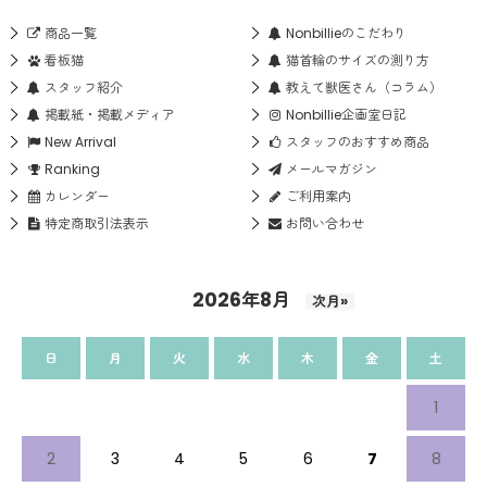
商品一覧
Nonbillieのこだわり
看板猫
猫首輪のサイズの測り方
スタッフ紹介
教えて獣医さん（コラム）
掲載紙・掲載メディア
Nonbillie企画室日記
New Arrival
スタッフのおすすめ商品
Ranking
メールマガジン
カレンダー
ご利用案内
特定商取引法表示
お問い合わせ
2026年8月
次月»
日
月
火
水
木
金
土
1
2
3
4
5
6
7
8