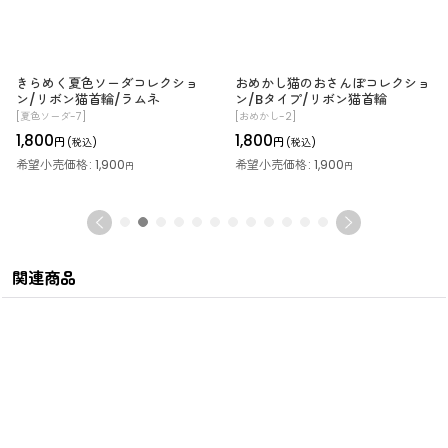
きらめく夏色ソーダコレクショ
おめかし猫のおさんぽコレクショ
ン/リボン猫首輪/ラムネ
ン/Bタイプ/リボン猫首輪
[
夏色ソーダ-7
]
[
おめかし-2
]
1,800
1,800
円
円
(税込)
(税込)
希望小売価格
:
1,900
希望小売価格
:
1,900
円
円
関連商品