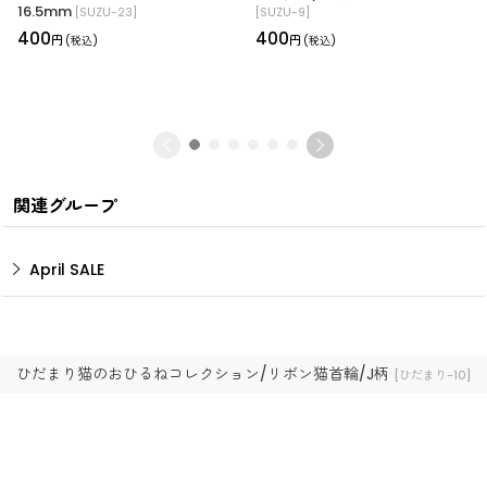
16.5mm
[
SUZU-23
]
[
SUZU-9
]
400
400
円
円
(税込)
(税込)
関連グループ
April SALE
ひだまり猫のおひるねコレクション/リボン猫首輪/J柄
[
ひだまり-10
]