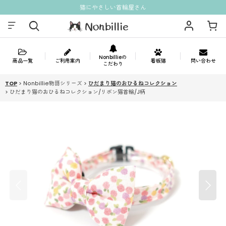
猫にやさしい首輪屋さん
Nonbillieの
商品一覧
ご利用案内
看板猫
問い合わせ
こだわり
TOP
>
Nonbillie物語シリーズ
>
ひだまり猫のおひるねコレクション
>
ひだまり猫のおひるねコレクション/リボン猫首輪/J柄