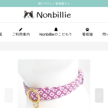
猫にやさしい首輪屋さん
覧
ご利用案内
Nonbillieのこだわり
看板猫
問