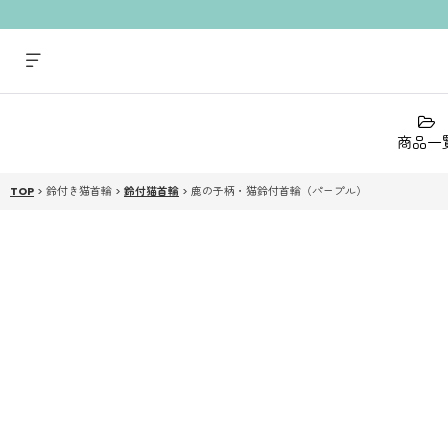
商品一
TOP
>
鈴付き猫首輪
>
鈴付猫首輪
>
鹿の子柄・猫鈴付首輪（パープル）