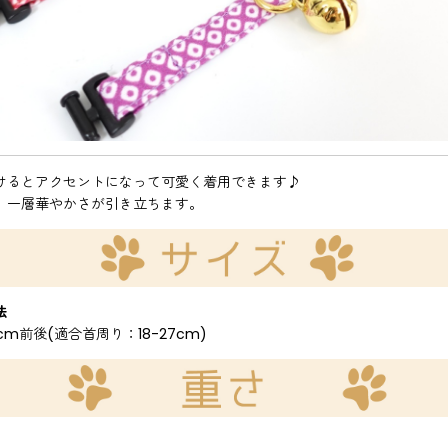
けるとアクセントになって可愛く着用できます♪
、一層華やかさが引き立ちます。
法
m前後(適合首周り：18-27cm)