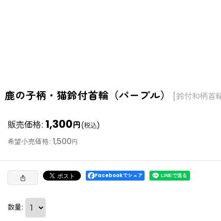
鹿の子柄・猫鈴付首輪（パープル）
[
鈴付和柄首輪
1,300
販売価格
:
円
(税込)
1,500
希望小売価格
:
円
Facebookでシェア
数量
: