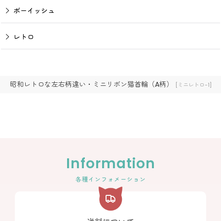
ボーイッシュ
レトロ
昭和レトロな左右柄違い・ミニリボン猫首輪（A柄）
[
ミニレトロ-1
]
Information
各種インフォメーション