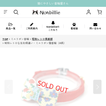
猫にやさしい首輪屋さん
Nonbillieの
商品一覧
ご利用案内
看板猫
問い合わせ
こだわり
TOP
>
ミニリボン首輪
>
昭和レトロ倶楽部
>
昭和レトロな左右柄違い・ミニリボン猫首輪（A柄）