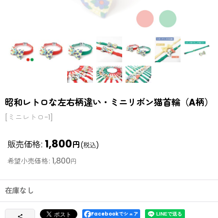
昭和レトロな左右柄違い・ミニリボン猫首輪（A柄）
[
ミニレトロ-1
]
1,800
販売価格
:
円
(税込)
1,800
希望小売価格
:
円
在庫なし
Facebookでシェア