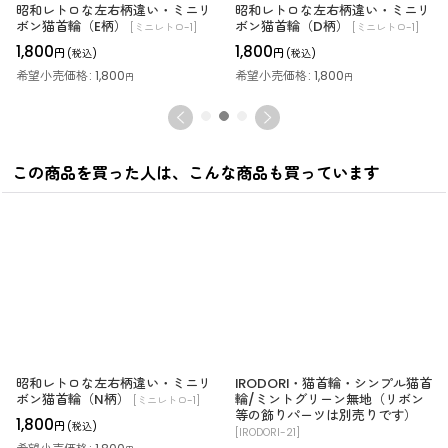
昭和レトロな左右柄違い・ミニリ
昭和レトロな左右柄違い・ミニリ
ボン猫首輪（E柄）
ボン猫首輪（D柄）
[
ミニレトロ-1
]
[
ミニレトロ-1
]
1,800
1,800
円
円
(税込)
(税込)
希望小売価格
:
1,800
希望小売価格
:
1,800
円
円
この商品を買った人は、こんな商品も買っています
昭和レトロな左右柄違い・ミニリ
IRODORI・猫首輪・シンプル猫首
ボン猫首輪（N柄）
輪/ミントグリーン無地（リボン
[
ミニレトロ-1
]
等の飾りパーツは別売りです）
1,800
円
(税込)
[
IRODORI-21
]