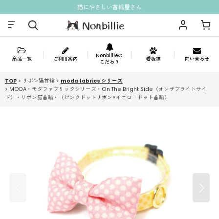
猫にやさしい首輪屋さん
Nonbillieの
商品一覧
ご利用案内
看板猫
問い合わせ
こだわり
TOP
>
リボン猫首輪
>
moda fabrics シリーズ
>
MODA・モダファブリックシリーズ・On The Bright Side（オンザブライトサイ
ド）・リボン猫首輪・（ピンクドットリボン×イエロードット首輪）