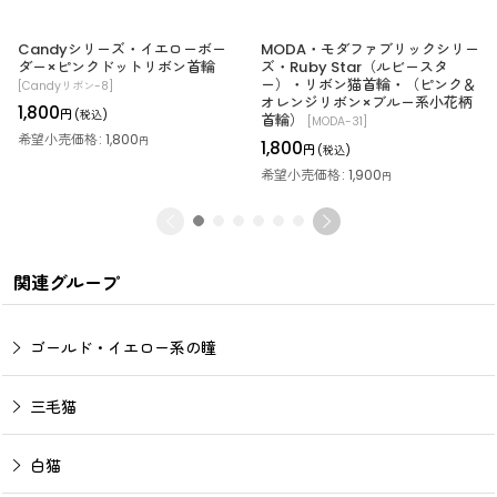
Candyシリーズ・イエローボー
MODA・モダファブリックシリー
ダー×ピンクドットリボン首輪
ズ・Ruby Star（ルビースタ
ー）・リボン猫首輪・（ピンク＆
[
Candyリボン-8
]
オレンジリボン×ブルー系小花柄
1,800
円
(税込)
首輪）
[
MODA-31
]
希望小売価格
:
1,800
円
1,800
円
(税込)
希望小売価格
:
1,900
円
関連グループ
ゴールド・イエロー系の瞳
三毛猫
白猫