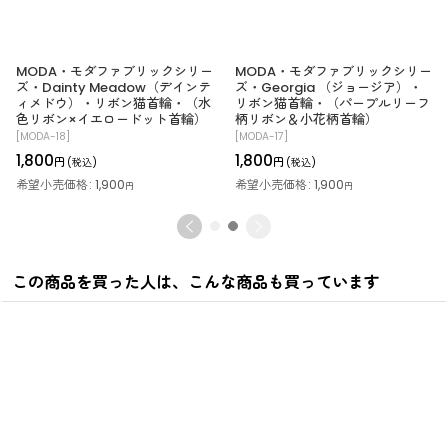
MODA・モダファブリックシリー
MODA・モダファブリックシリー
ズ・Dainty Meadow（デインテ
ズ・Georgia （ジョージア）・
ィメドウ）・リボン猫首輪・（水
リボン猫首輪・（パープルリーフ
色リボン×イエロードット首輪）
柄リボン＆小花柄首輪）
[
MODA-18
]
[
MODA-17
]
1,800
1,800
円
円
(税込)
(税込)
希望小売価格
:
1,900
希望小売価格
:
1,900
円
円
この商品を買った人は、こんな商品も買っています