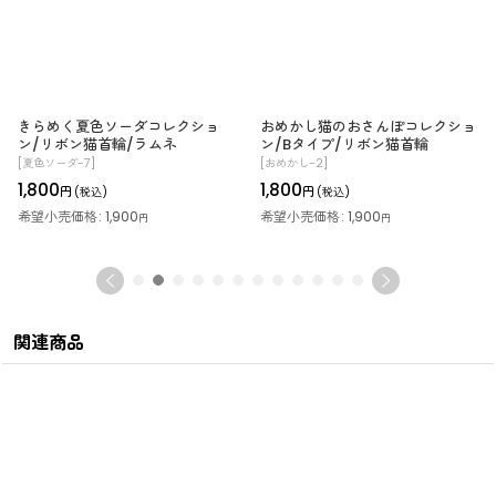
きらめく夏色ソーダコレクショ
おめかし猫のおさんぽコレクショ
ン/リボン猫首輪/ラムネ
ン/Bタイプ/リボン猫首輪
[
夏色ソーダ-7
]
[
おめかし-2
]
1,800
1,800
円
円
(税込)
(税込)
希望小売価格
:
1,900
希望小売価格
:
1,900
円
円
関連商品