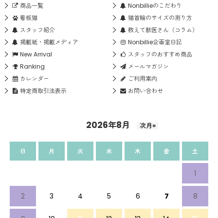
商品一覧
Nonbillieのこだわり
看板猫
猫首輪のサイズの測り方
スタッフ紹介
教えて獣医さん（コラム）
掲載紙・掲載メディア
Nonbillie企画室日記
New Arrival
スタッフのおすすめ商品
Ranking
メールマガジン
カレンダー
ご利用案内
特定商取引法表示
お問い合わせ
2026年8月
次月»
日
月
火
水
木
金
土
1
2
3
4
5
6
7
8