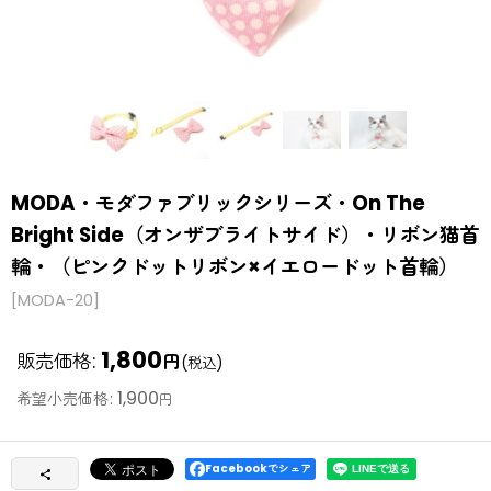
MODA・モダファブリックシリーズ・On The
Bright Side（オンザブライトサイド）・リボン猫首
輪・（ピンクドットリボン×イエロードット首輪）
[
MODA-20
]
1,800
販売価格
:
円
(税込)
1,900
希望小売価格
:
円
Facebookでシェア