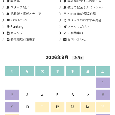
看板猫
猫首輪のサイズの測り方
スタッフ紹介
教えて獣医さん（コラム）
掲載紙・掲載メディア
Nonbillie企画室日記
New Arrival
スタッフのおすすめ商品
Ranking
メールマガジン
カレンダー
ご利用案内
特定商取引法表示
お問い合わせ
2026年8月
次月»
日
月
火
水
木
金
土
1
2
3
4
5
6
7
8
9
10
11
12
13
14
15