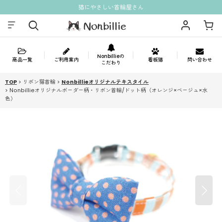
猫にやさしい首輪屋さん
Nonbillieの
商品一覧
ご利用案内
看板猫
問い合わせ
こだわり
TOP
>
リボン猫首輪
>
Nonbillieオリジナルテキスタイル
>
Nonbillieオリジナルボーダー柄・リボン首輪/ドット柄（オレンジ×ベージュ×水
色）