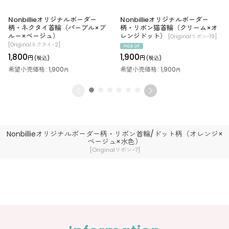
Nonbillieオリジナルボーダー
Nonbillieオリジナルボーダー
柄・ネクタイ首輪（パープル×ブ
柄・リボン猫首輪（クリーム×オ
ルー×ベージュ）
レンジドット）
[
Originalリボン-19
]
[
Originalネクタイ-2
]
1,800
1,900
円
円
(税込)
(税込)
希望小売価格
:
1,900
希望小売価格
:
1,900
円
円
Nonbillieオリジナルボーダー柄・リボン首輪/ドット柄（オレンジ×
ベージュ×水色）
[
Originalリボン-7
]