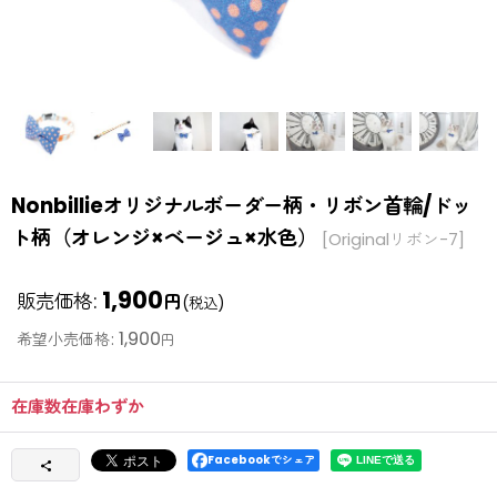
Nonbillieオリジナルボーダー柄・リボン首輪/ドッ
ト柄（オレンジ×ベージュ×水色）
[
Originalリボン-7
]
1,900
販売価格
:
円
(税込)
1,900
希望小売価格
:
円
在庫数在庫わずか
Facebookでシェア