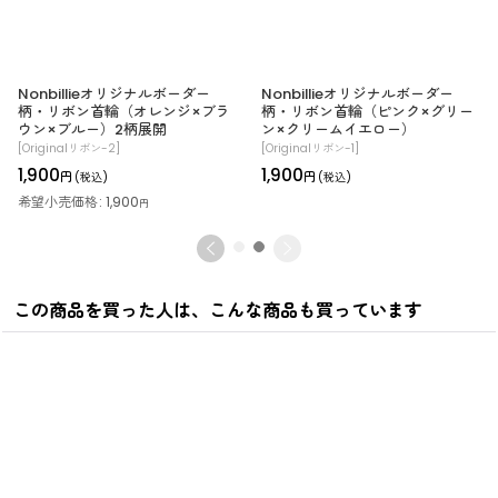
Nonbillieオリジナルボーダー
Nonbillieオリジナルボーダー
柄・リボン首輪（イエロー×ブル
柄・リボン首輪（オレンジ×ブラ
ー×ベージュ）
ウン×ブルー）2柄展開
[
Originalリボン-3
]
[
Originalリボン-2
]
1,900
1,900
円
円
(税込)
(税込)
希望小売価格
:
1,900
円
この商品を買った人は、こんな商品も買っています