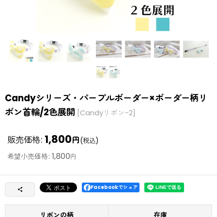
Candyシリーズ・パープルボーダー×ボーダー柄リ
ボン首輪/2色展開
[
Candyリボン-2
]
1,800
販売価格
:
円
(税込)
1,800
希望小売価格
:
円
Facebookでシェア
リボンの柄
在庫