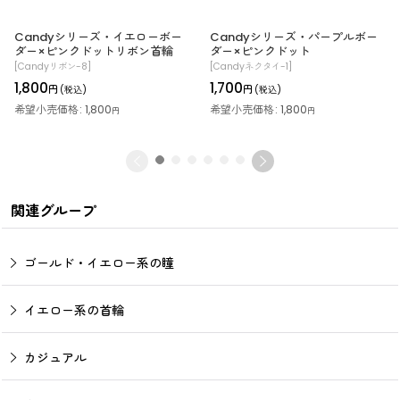
Candyシリーズ・イエローボー
Candyシリーズ・パープルボー
ダー×ピンクドットリボン首輪
ダー×ピンクドット
[
Candyリボン-8
]
[
Candyネクタイ-1
]
1,800
1,700
円
円
(税込)
(税込)
希望小売価格
:
1,800
希望小売価格
:
1,800
円
円
関連グループ
ゴールド・イエロー系の瞳
イエロー系の首輪
カジュアル