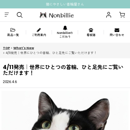
猫にやさしい首輪屋さん
Nonbillieの
商品一覧
ご利用案内
看板猫
問い合わせ
こだわり
TOP
>
What's New
>
4/11発売｜世界にひとつの首輪、ひと足先にご覧いただけます！
4/11発売｜世界にひとつの首輪、ひと足先にご覧い
ただけます！
2026.4.6