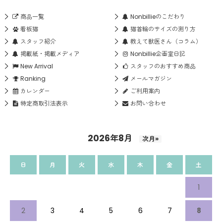
商品一覧
Nonbillieのこだわり
看板猫
猫首輪のサイズの測り方
スタッフ紹介
教えて獣医さん（コラム）
掲載紙・掲載メディア
Nonbillie企画室日記
New Arrival
スタッフのおすすめ商品
Ranking
メールマガジン
カレンダー
ご利用案内
特定商取引法表示
お問い合わせ
2026年8月
次月»
日
月
火
水
木
金
土
1
2
3
4
5
6
7
8